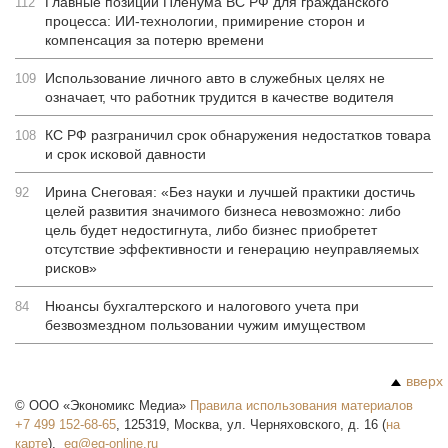
Главные позиции Пленума ВС РФ для гражданского
112
процесса: ИИ-технологии, примирение сторон и
компенсация за потерю времени
Использование личного авто в служебных целях не
109
означает, что работник трудится в качестве водителя
КС РФ разграничил срок обнаружения недостатков товара
108
и срок исковой давности
Ирина Снеговая: «Без науки и лучшей практики достичь
92
целей развития значимого бизнеса невозможно: либо
цель будет недостигнута, либо бизнес приобретет
отсутствие эффективности и генерацию неуправляемых
рисков»
Нюансы бухгалтерского и налогового учета при
84
безвозмездном пользовании чужим имуществом
вверх
©
ООО «Экономикс Медиа»
Правила использования материалов
+7 499 152-68-65
,
125319
,
Москва
,
ул. Черняховского, д. 16
(
на
карте
),