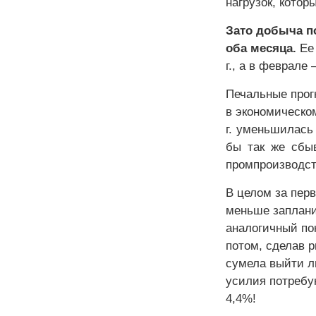
нагрузок, котор
Зато добыча п
оба месяца.
Ее 
г., а в феврале
Печальные прог
в экономическо
г. уменьшилась 
бы так же сбыв
промпроизводс
В целом за перв
меньше запланир
аналогичный пок
потом, сделав р
сумела выйти л
усилия потребую
4,4%!