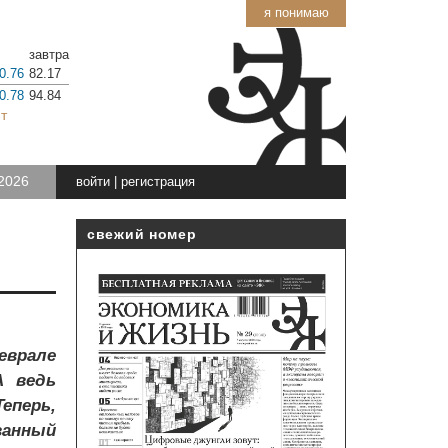
я понимаю
завтра
0.76
82.17
0.78
94.84
т
2026
войти
|
регистрация
свежий номер
врале
А ведь
еперь,
ванный