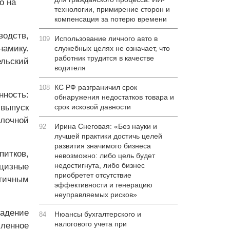
о на
технологии, примирение сторон и
компенсация за потерю времени
водств,
Использование личного авто в
109
амику.
служебных целях не означает, что
работник трудится в качестве
льский
водителя
КС РФ разграничил срок
108
ность:
обнаружения недостатков товара и
 выпуск
срок исковой давности
лочной
Ирина Снеговая: «Без науки и
92
лучшей практики достичь целей
развития значимого бизнеса
питков,
невозможно: либо цель будет
недостигнута, либо бизнес
кцизные
приобретет отсутствие
огичным
эффективности и генерацию
неуправляемых рисков»
адение
Нюансы бухгалтерского и
84
налогового учета при
иленное