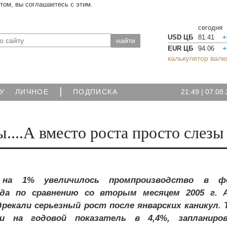
йтом, вы соглашаетесь с этим.
сегодня
USD ЦБ
81.41
+
EUR ЦБ
94.06
+
калькулятор валю
|
21:49
|
07.08.
У
ЛИЧНОЕ
ПОДПИСКА
....А вместо роста просто слезы
на 1% увеличилось промпроизводство в фе
да по сравнению со вторым месяцем 2005 г. 
рекали серьезный рост после январских каникул. Т
 на годовой показатель в 4,4%, запланиро