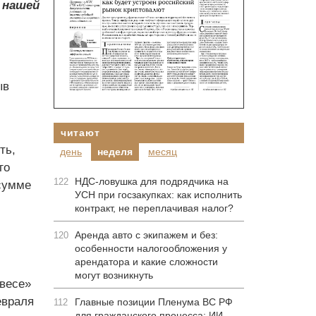
 нашей
ыв
читают
ть,
день
неделя
месяц
го
НДС-ловушка для подрядчика на
122
 сумме
УСН при госзакупках: как исполнить
контракт, не переплачивая налог?
Аренда авто с экипажем и без:
120
особенности налогообложения у
арендатора и какие сложности
могут возникнуть
 весе»
евраля
Главные позиции Пленума ВС РФ
112
для гражданского процесса: ИИ-