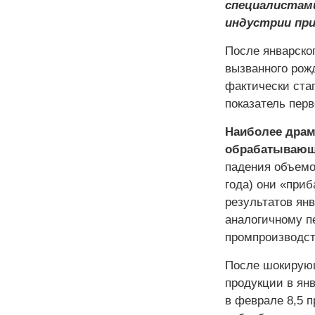
специалиста
индустрии пр
После январског
вызванного рож
фактически стаг
показатель перв
Наиболее драм
обрабатывающи
падения объемо
года) они «приб
результатов ян
аналогичному пе
промпроизводст
После шокирующ
продукции в янв
в феврале 8,5 