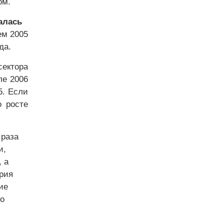
ом.
алась
ем 2005
да.
сектора
ле 2006
5. Если
о росте
 раза
и,
 а
трия
ие
до