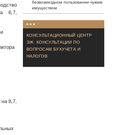
безвозмездном пользовании чужим
одство
имуществом
а 6,7,
 и
КОНСУЛЬТАЦИОННЫЙ ЦЕНТР
ЭЖ: КОНСУЛЬТАЦИИ ПО
актора
ВОПРОСАМ БУХУЧЕТА И
НАЛОГОВ
на 8,7.
:
альных