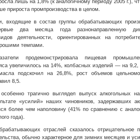
осла лишь на 1,8% (к аналогичному периоду 2005 г.), чт
ьше прироста промпроизводства в целом.
и, входящие в состав группы обрабатывающих произ
ервые два месяца года разнонаправленную дин
идов деятельности, ориентированных на потребите
орошими темпами.
азатели продемонстрировала пищевая промышлен
яса увеличилось на 14%, колбасных изделий — на 9,2,
 масла подскочил на 26,8%, рост объемов цельномо
вил 8,5.
особенно трагично выглядел выпуск алкогольных на
ультате «усилий» наших чиновников, задержавших а
лся более чем наполовину (41% по сравнению с анал
ого года).
брабатывающих отраслей сказалось отрицательное п
ельства, обычно характерное для зимних месяцев и ус