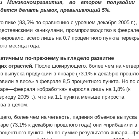
ми Минэкономразвития, во втором полугодии
идется делать рывок, превышающий 5%.
о пике (83,5% по сравнению с уровнем декабря 2005 г.),
дественскими каникулами, промпроизводство в феврале
нировало, всего лишь на 0,7 процентного пункта перекр
ого месяца года.
атичным по-прежнему выглядело развитие
х отраслей.
После шокирующего, более чем на четвер
в выпуска продукции в январе (73,1% к декабрю прошло
авили в весе» в феврале 8,5 процентного пункта. Но по
варя—февраля «обработка» выросла лишь на 1,8% (к
риоду 2005 г.), что на 1,1 пункта меньше прироста
ва в целом.
его, более чем на четверть, падения объемов выпуска
аре (73,1% к декабрю прошлого года) они «прибавили в
процентного пункта. Но по сумме результатов января—ф