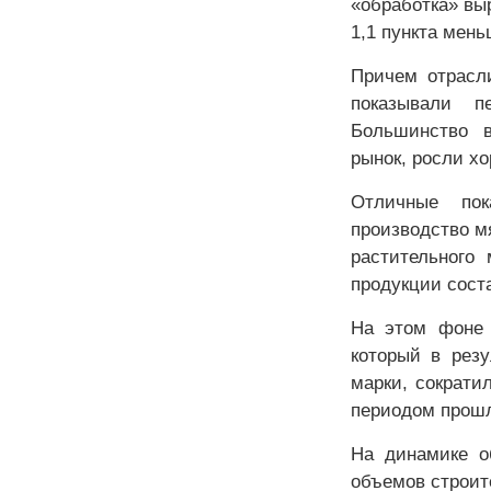
«обработка» выр
1,1 пункта мен
Причем отрасл
показывали п
Большинство в
рынок, росли х
Отличные пок
производство м
растительного
продукции соста
На этом фоне 
который в рез
марки, сократи
периодом прошл
На динамике о
объемов строит