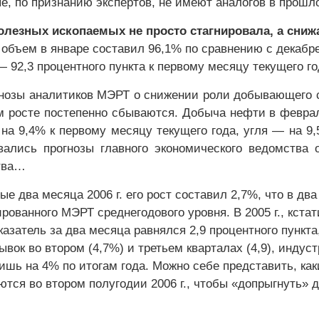
ые, по признанию экспертов, не имеют аналогов в прошл
олезных ископаемых не просто стагнировала, а сниж
объем в январе составил 96,1% по сравнению с декабр
 — 92,3 процентного пункта к первому месяцу текущего го
нозы аналитиков МЭРТ о снижении роли добывающего 
м росте постепенно сбываются. Добыча нефти в февра
на 9,4% к первому месяцу текущего года, угля — на 9,
ались прогнозы главного экономического ведомства 
тва…
ые два месяца 2006 г. его рост составил 2,7%, что в два
ованного МЭРТ среднегодового уровня. В 2005 г., кстат
азатель за два месяца равнялся 2,9 процентного пункта,
ывок во втором (4,7%) и третьем кварталах (4,9), индус
ишь на 4% по итогам года. Можно себе представить, как
тся во втором полугодии 2006 г., чтобы «допрыгнуть» 