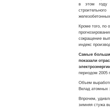
в этом году 
строительног
железобетонных
Кроме того, по 
прогнозировани
сокращение вып
индекс произво
Самые большие
показали отра
электроэнергии
периодом 2005 г
Объем выработк
Вклад атомных 
Впрочем, удивл
зимняя стужа в