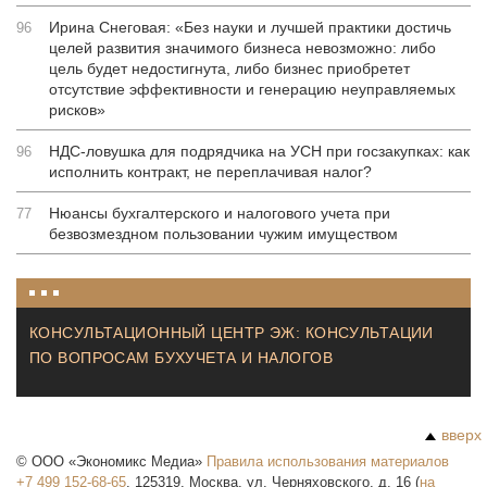
Ирина Снеговая: «Без науки и лучшей практики достичь
96
целей развития значимого бизнеса невозможно: либо
цель будет недостигнута, либо бизнес приобретет
отсутствие эффективности и генерацию неуправляемых
рисков»
НДС-ловушка для подрядчика на УСН при госзакупках: как
96
исполнить контракт, не переплачивая налог?
Нюансы бухгалтерского и налогового учета при
77
безвозмездном пользовании чужим имуществом
КОНСУЛЬТАЦИОННЫЙ ЦЕНТР ЭЖ: КОНСУЛЬТАЦИИ
ПО ВОПРОСАМ БУХУЧЕТА И НАЛОГОВ
вверх
©
ООО «Экономикс Медиа»
Правила использования материалов
+7 499 152-68-65
,
125319
,
Москва
,
ул. Черняховского, д. 16
(
на