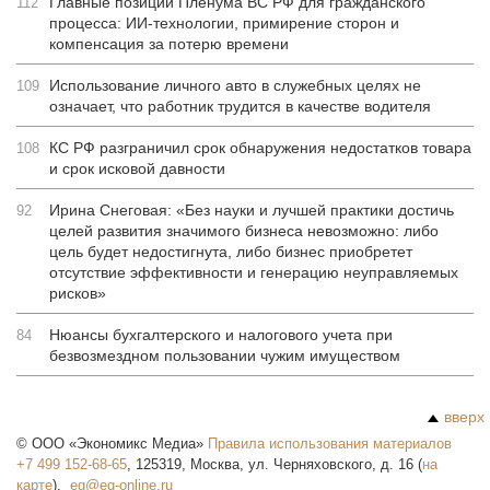
Главные позиции Пленума ВС РФ для гражданского
112
процесса: ИИ-технологии, примирение сторон и
компенсация за потерю времени
Использование личного авто в служебных целях не
109
означает, что работник трудится в качестве водителя
КС РФ разграничил срок обнаружения недостатков товара
108
и срок исковой давности
Ирина Снеговая: «Без науки и лучшей практики достичь
92
целей развития значимого бизнеса невозможно: либо
цель будет недостигнута, либо бизнес приобретет
отсутствие эффективности и генерацию неуправляемых
рисков»
Нюансы бухгалтерского и налогового учета при
84
безвозмездном пользовании чужим имуществом
вверх
©
ООО «Экономикс Медиа»
Правила использования материалов
+7 499 152-68-65
,
125319
,
Москва
,
ул. Черняховского, д. 16
(
на
карте
),