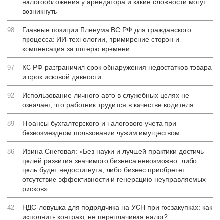
налогообложения у арендатора и какие сложности могут
возникнуть
Главные позиции Пленума ВС РФ для гражданского
98
процесса: ИИ-технологии, примирение сторон и
компенсация за потерю времени
КС РФ разграничил срок обнаружения недостатков товара
97
и срок исковой давности
Использование личного авто в служебных целях не
92
означает, что работник трудится в качестве водителя
Нюансы бухгалтерского и налогового учета при
89
безвозмездном пользовании чужим имуществом
Ирина Снеговая: «Без науки и лучшей практики достичь
86
целей развития значимого бизнеса невозможно: либо
цель будет недостигнута, либо бизнес приобретет
отсутствие эффективности и генерацию неуправляемых
рисков»
НДС-ловушка для подрядчика на УСН при госзакупках: как
42
исполнить контракт, не переплачивая налог?