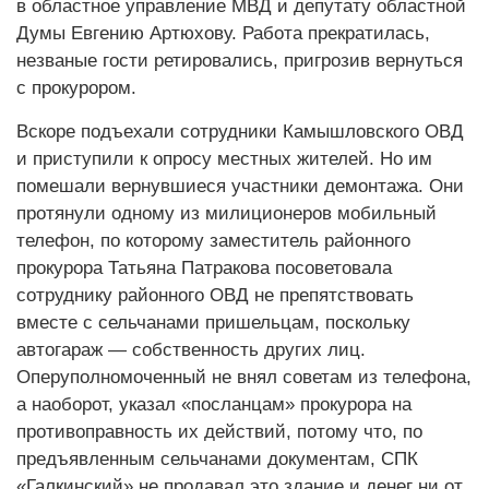
в областное управление МВД и депутату областной
Думы Евгению Артюхову. Работа прекратилась,
незваные гости ретировались, пригрозив вернуться
с прокурором.
Вскоре подъехали сотрудники Камышловского ОВД
и приступили к опросу местных жителей. Но им
помешали вернувшиеся участники демонтажа. Они
протянули одному из милиционеров мобильный
телефон, по которому заместитель районного
прокурора Татьяна Патракова посоветовала
сотруднику районного ОВД не препятствовать
вместе с сельчанами пришельцам, поскольку
автогараж — собственность других лиц.
Оперуполномоченный не внял советам из телефона,
а наоборот, указал «посланцам» прокурора на
противоправность их действий, потому что, по
предъявленным сельчанами документам, СПК
«Галкинский» не продавал это здание и денег ни от