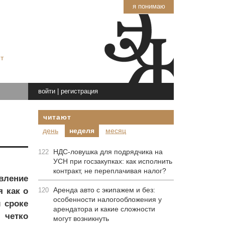
я понимаю
т
войти
|
регистрация
читают
день
неделя
месяц
НДС-ловушка для подрядчика на
122
УСН при госзакупках: как исполнить
контракт, не переплачивая налог?
вление
Аренда авто с экипажем и без:
 как о
120
особенности налогообложения у
 сроке
арендатора и какие сложности
 четко
могут возникнуть