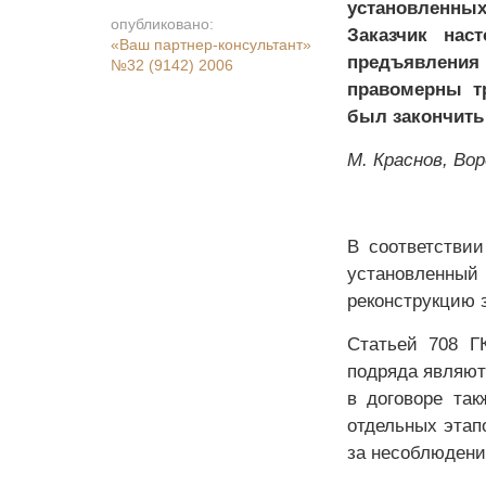
установленны
опубликовано:
Заказчик на
«Ваш партнер-консультант»
предъявления
№32 (9142) 2006
правомерны тр
был закончить
М. Краснов, Во
В соответствии
установленный
реконструкцию з
Статьей 708 Г
подряда являютс
в договоре та
отдельных этап
за несоблюдение