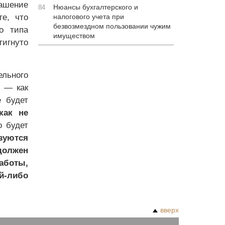
лашение
Нюансы бухгалтерского и
84
е, что
налогового учета при
безвозмездном пользовании чужим
о типа
имуществом
тигнуто
льного
и — как
е будет
как не
о будет
зуются
 должен
аботы,
й-либо
вверх