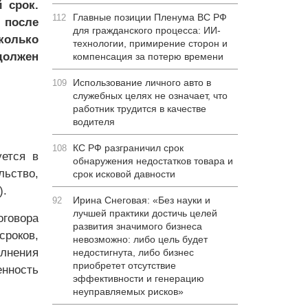
 срок.
Главные позиции Пленума ВС РФ
112
 после
для гражданского процесса: ИИ-
колько
технологии, примирение сторон и
должен
компенсация за потерю времени
Использование личного авто в
109
служебных целях не означает, что
работник трудится в качестве
водителя
КС РФ разграничил срок
108
уется в
обнаружения недостатков товара и
ьство,
срок исковой давности
).
Ирина Снеговая: «Без науки и
92
лучшей практики достичь целей
говора
развития значимого бизнеса
сроков,
невозможно: либо цель будет
олнения
недостигнута, либо бизнес
приобретет отсутствие
енность
эффективности и генерацию
неуправляемых рисков»