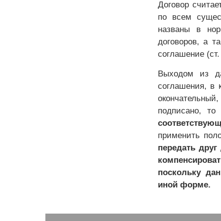
Договор считае
по всем сущес
названы в нор
договоров, а т
соглашение (ст.
Выходом из да
соглашения, в 
окончательный,
подписано, т
соответствующ
применить пол
передать друг 
компенсиров
поскольку дан
иной форме.