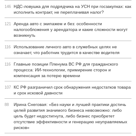
НДС-ловушка для подрядчика на УСН при госзакупках: как
146
исполнить контракт, не переплачивая налог?
Аренда авто с экипажем и без: особенности
121
налогообложения у арендатора и какие сложности могут
возникнуть
Использование личного авто в служебных целях не
116
означает, что работник трудится в качестве водителя
Главные позиции Пленума ВС РФ для гражданского
116
процесса: ИИ-технологии, примирение сторон и
компенсация за потерю времени
КС РФ разграничил срок обнаружения недостатков товара
107
и срок исковой давности
Ирина Снеговая: «Без науки и лучшей практики достичь
88
целей развития значимого бизнеса невозможно: либо
цель будет недостигнута, либо бизнес приобретет
отсутствие эффективности и генерацию неуправляемых
рисков»