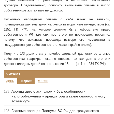
подачи заявления о приватизации, а не момент заключения
договора. Следовательно, оспорить включение отчима в число
собственников жилья вам не удастся.
Поскольку наследники отчима о себе никак не заявили,
принадлежавшая ему доля является выморочным имуществом (ст.
1151 ГК РФ), на которое должно быть оформлено право
собственности РФ (до сих пор этого не произошло, вероятно,
потому, что механизм перехода выморочного имущества в
государственную собственность отлажен крайне плохо).
Получить 1/3 доли в силу приобретательной давности остальные
собственники квартиры пока не вправе, так как для этого они
должны владеть долей на протяжении 15 лет (п. 1 ст. 234 ГК РФ).
читают
день
неделя
месяц
Аренда авто с экипажем и без: особенности
123
налогообложения у арендатора и какие сложности могут
возникнуть
Главные позиции Пленума ВС РФ для гражданского
108