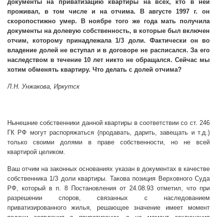
документы на приватизацию квартиры на всех, кто в ней
проживал, в том числе и на отчима. В августе
1997 г
. он
скоропостижно умер. В ноябре того же года мать получила
документы на долевую собственность, в которые был включен
отчим, которому принадлежала 1/3 доли. Фактически он во
владение долей не вступал и в договоре не расписался. За его
наследством в течение 10 лет никто не обращался. Сейчас мы
хотим обменять квартиру. Что делать с долей отчима?
Л.Н. Унжакова, Иркутск
Нынешние собственники данной квартиры в соответствии со ст. 246
ГК РФ могут распоряжаться (продавать, дарить, завещать и т.д.)
только своими долями в праве собственности, но не всей
квартирой целиком.
Ваш отчим на законных основаниях указан в документах в качестве
собственника 1/3 доли квартиры. Такова позиция Верховного Суда
РФ, который в п. 8 Постановления от 24.08.93 отметил, что при
разрешении споров, связанных с наследованием
приватизированного жилья, решающее значение имеет момент