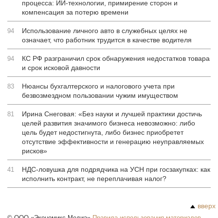
процесса: ИИ-технологии, примирение сторон и
компенсация за потерю времени
Использование личного авто в служебных целях не
94
означает, что работник трудится в качестве водителя
КС РФ разграничил срок обнаружения недостатков товара
94
и срок исковой давности
Нюансы бухгалтерского и налогового учета при
83
безвозмездном пользовании чужим имуществом
Ирина Снеговая: «Без науки и лучшей практики достичь
81
целей развития значимого бизнеса невозможно: либо
цель будет недостигнута, либо бизнес приобретет
отсутствие эффективности и генерацию неуправляемых
рисков»
НДС-ловушка для подрядчика на УСН при госзакупках: как
41
исполнить контракт, не переплачивая налог?
вверх
©
ООО «Экономикс Медиа»
Правила использования материалов