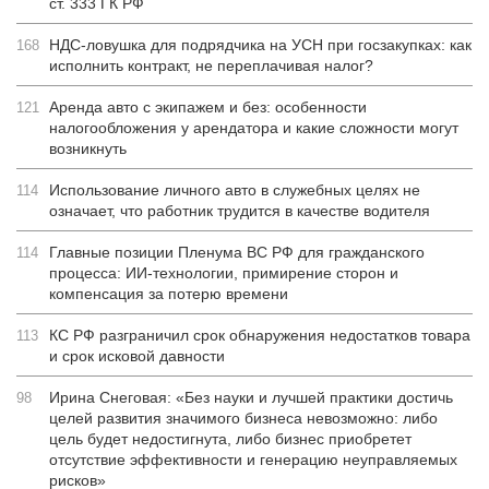
ст. 333 ГК РФ
НДС-ловушка для подрядчика на УСН при госзакупках: как
168
исполнить контракт, не переплачивая налог?
Аренда авто с экипажем и без: особенности
121
налогообложения у арендатора и какие сложности могут
возникнуть
Использование личного авто в служебных целях не
114
означает, что работник трудится в качестве водителя
Главные позиции Пленума ВС РФ для гражданского
114
процесса: ИИ-технологии, примирение сторон и
компенсация за потерю времени
КС РФ разграничил срок обнаружения недостатков товара
113
и срок исковой давности
Ирина Снеговая: «Без науки и лучшей практики достичь
98
целей развития значимого бизнеса невозможно: либо
цель будет недостигнута, либо бизнес приобретет
отсутствие эффективности и генерацию неуправляемых
рисков»