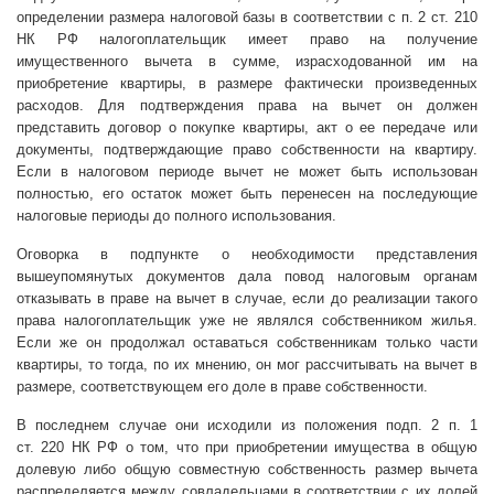
определении размера налоговой базы в соответствии с п. 2 ст. 210
НК РФ налогоплательщик имеет право на получение
имущественного вычета в сумме, израсходованной им на
приобретение квартиры, в размере фактически произведенных
расходов. Для подтверждения права на вычет он должен
представить договор о покупке квартиры, акт о ее передаче или
документы, подтверждающие право собственности на квартиру.
Если в налоговом периоде вычет не может быть использован
полностью, его остаток может быть перенесен на последующие
налоговые периоды до полного использования.
Оговорка в подпункте о необходимости представления
вышеупомянутых документов дала повод налоговым органам
отказывать в праве на вычет в случае, если до реализации такого
права налогоплательщик уже не являлся собственником жилья.
Если же он продолжал оставаться собственникам только части
квартиры, то тогда, по их мнению, он мог рассчитывать на вычет в
размере, соответствующем его доле в праве собственности.
В последнем случае они исходили из положения подп. 2 п. 1
ст. 220 НК РФ о том, что при приобретении имущества в общую
долевую либо общую совместную собственность размер вычета
распределяется между совладельцами в соответствии с их долей