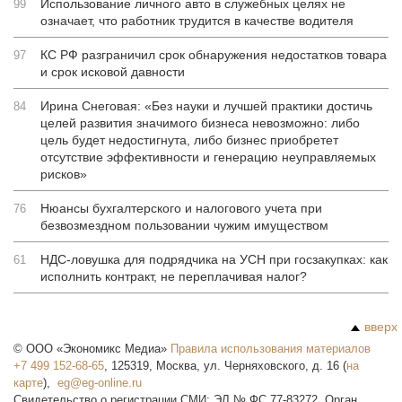
Использование личного авто в служебных целях не
99
означает, что работник трудится в качестве водителя
КС РФ разграничил срок обнаружения недостатков товара
97
и срок исковой давности
Ирина Снеговая: «Без науки и лучшей практики достичь
84
целей развития значимого бизнеса невозможно: либо
цель будет недостигнута, либо бизнес приобретет
отсутствие эффективности и генерацию неуправляемых
рисков»
Нюансы бухгалтерского и налогового учета при
76
безвозмездном пользовании чужим имуществом
НДС-ловушка для подрядчика на УСН при госзакупках: как
61
исполнить контракт, не переплачивая налог?
вверх
©
ООО «Экономикс Медиа»
Правила использования материалов
+7 499 152-68-65
,
125319
,
Москва
,
ул. Черняховского, д. 16
(
на
карте
),
Свидетельство о регистрации СМИ: ЭЛ № ФС 77-83272. Орган