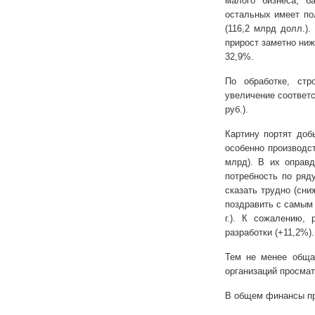
малого бизнеса, б
остальных имеет по
(116,2 млрд долл.)
прирост заметно ниж
32,9%.
По обработке, стр
увеличение соответст
руб.).
Картину портят доб
особенно производс
млрд). В их оправ
потребность по ряд
сказать трудно (сни
поздравить с самым
г
.). К сожалению, 
разработки (+11,2%).
Тем не менее обща
организаций просмат
В общем финансы пр