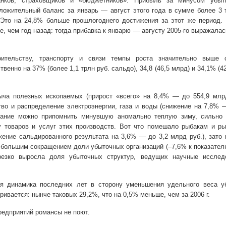
анков, страховщиков и «бюджетников». Прибыль за минусом убыт
ложительный баланс за январь — август этого года в сумме более 3 
. Это на 24,8% больше прошлогоднего достижения за этот же период.
е, чем год назад: тогда прибавка к январю — августу 2005-го выражала
оительству, транспорту и связи темпы роста значительно выше с
венно на 37% (более 1,1 трлн руб. сальдо), 34,8 (46,5 млрд) и 34,1% (4
ыча полезных ископаемых (прирост «всего» на 8,4% — до 554,9 млрд
тво и распределение электроэнергии, газа и воды (снижение на 7,8% 
дание можно припомнить минувшую аномально теплую зиму, сильно
у товаров и услуг этих производств. Вот что помешало рыбакам и р
жение сальдированного результата на 3,6% — до 3,2 млрд руб.), зато
 большим сокращением доли убыточных организаций (–7,6% к показате
резко выросла доля убыточных структур, ведущих научные исслед
я динамика последних лет в сторону уменьшения удельного веса у
ривается: нынче таковых 29,2%, что на 0,5% меньше, чем за
2006 г
.
едприятий романсы не поют.