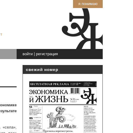
я понимаю
т
войти
|
регистрация
свежий номер
кономике
зультате
 «села»,