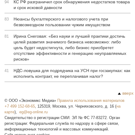
КС РФ разграничил срок обнаружения недостатков товара
94
и срок исковой давности
Нюансы бухгалтерского и налогового учета при
83
безвозмездном пользовании чужим имуществом
Ирина Снеговая: «Без науки и лучшей практики достичь
81
целей развития значимого бизнеса невозможно: либо
цель будет недостигнута, либо бизнес приобретет
отсутствие эффективности и генерацию неуправляемых
рисков»
НДС-ловушка для подрядчика на УСН при госзакупках: как
41
исполнить контракт, не переплачивая налог?
вверх
©
ООО «Экономикс Медиа»
Правила использования материалов
+7 499 152-68-65
,
125319
,
Москва
,
ул. Черняховского, д. 16
(
на
карте
),
Свидетельство о регистрации СМИ: ЭЛ № ФС 77-83272. Орган
регистрации: Федеральная служба по надзору в сфере связи,
информационных технологий и массовых коммуникаций.
Сайт использует cookies.