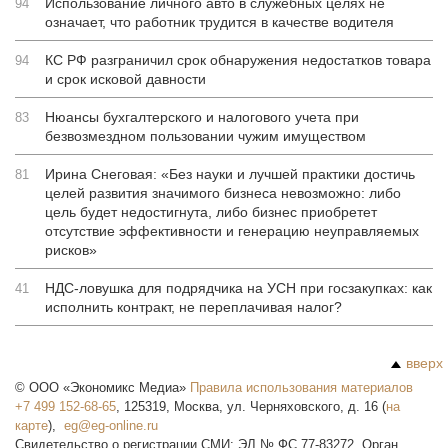
Использование личного авто в служебных целях не
94
означает, что работник трудится в качестве водителя
КС РФ разграничил срок обнаружения недостатков товара
94
и срок исковой давности
Нюансы бухгалтерского и налогового учета при
83
безвозмездном пользовании чужим имуществом
Ирина Снеговая: «Без науки и лучшей практики достичь
81
целей развития значимого бизнеса невозможно: либо
цель будет недостигнута, либо бизнес приобретет
отсутствие эффективности и генерацию неуправляемых
рисков»
НДС-ловушка для подрядчика на УСН при госзакупках: как
41
исполнить контракт, не переплачивая налог?
вверх
©
ООО «Экономикс Медиа»
Правила использования материалов
+7 499 152-68-65
,
125319
,
Москва
,
ул. Черняховского, д. 16
(
на
карте
),
Свидетельство о регистрации СМИ: ЭЛ № ФС 77-83272. Орган