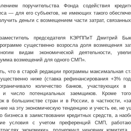
влением поручительства Фонда содействия кредит
еса — для его субъектов, не имеющих такого обеспече
лучить деньги с возмещением части затрат, связанных
заместитель председателя КЭРППиТ Дмитрий Бык
рограмме существенно возросла доля возмещения за
ногим видам экономической деятельности, увели
умма возмещений для одного СМП».
ть, что в старой редакции программы максимальная ст
существенно ниже (ставка рефинансирования +3% го
ограничивало количество банков, участвующих в 
о и число потенциальных заемщиков. Кроме того
ок в большинстве стран и в России, в частности, «з
ние на эту экономическую тенденцию и учесть ее, не 
о бизнеса в заимствовании кредитных средств, а нао
шие условия с учетом преференций СМП, работа
траслях экономики», подчеркнул чиновник комитета.