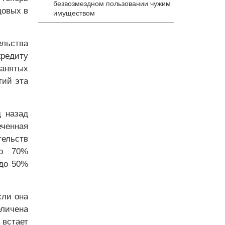
безвозмездном пользовании чужим
довых в
имуществом
ельства
кредиту
занятых
тий эта
д назад
еченная
тельств
до 70%
до 50%
сли она
еличена
 встает