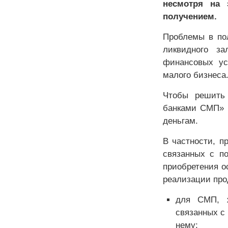
несмотря на
получением.
Проблемы в пол
ликвидного за
финансовых ус
малого бизнеса
Чтобы решить 
банками СМП» в
деньгам.
В частности, п
связанных с п
приобретения о
реализации про
для СМП, ж
связанных с
нему;