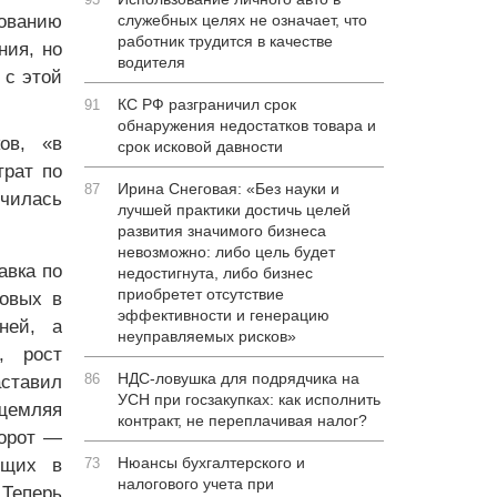
ованию
служебных целях не означает, что
работник трудится в качестве
ния, но
водителя
 с этой
КС РФ разграничил срок
91
обнаружения недостатков товара и
ов, «в
срок исковой давности
трат по
Ирина Снеговая: «Без науки и
87
чилась
лучшей практики достичь целей
развития значимого бизнеса
невозможно: либо цель будет
авка по
недостигнута, либо бизнес
приобретет отсутствие
довых в
эффективности и генерацию
ней, а
неуправляемых рисков»
, рост
НДС-ловушка для подрядчика на
86
аставил
УСН при госзакупках: как исполнить
ущемляя
контракт, не переплачивая налог?
борот —
Нюансы бухгалтерского и
ющих в
73
налогового учета при
 Теперь