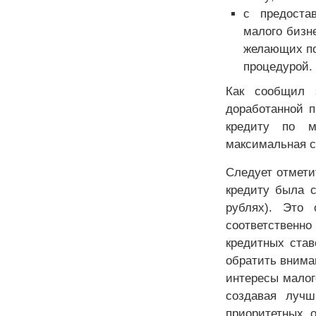
с предоста
малого бизн
желающих по
процедурой.
Как сообщил 
доработанной п
кредиту по м
максимальная с
Следует отмети
кредиту была 
рублях). Это 
соответственн
кредитных став
обратить внима
интересы малог
создавая луч
приоритетных о