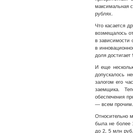
максимальная с
рублях.
Что касается д
возмещалось от
в зависимости 
в инновационно
доля достигает
И еще несколь
допускалось не
залогом его ча
заемщика. Те
обеспечения п
— всем прочим
Относительно м
была не более 
до 2, 5 млн ру