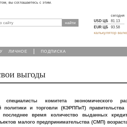
йтом, вы соглашаетесь с этим.
сегодня
USD ЦБ
81.13
EUR ЦБ
93.58
калькулятор валю
|
У
ЛИЧНОЕ
ПОДПИСКА
свои выгоды
 специалисты комитета экономического раз
 политики и торговли (КЭРППиТ) правительства 
в последнее время количество выданных креди
ъектов малого предпринимательства (СМП) возраста