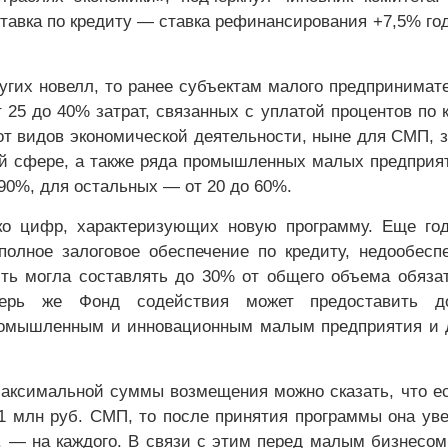
тавка по кредиту — ставка рефинансирования +7,5% го
ругих новелл, то ранее субъектам малого предпринимат
 25 до 40% затрат, связанных с уплатой процентов по 
от видов экономической деятельности, ныне для СМП, 
й сфере, а также ряда промышленных малых предприя
 90%, для остальных — от 20 до 60%.
ко цифр, характеризующих новую программу. Еще го
полное залоговое обеспечение по кредиту, недообесп
сть могла составлять до 30% от общего объема обяза
перь же Фонд содействия может предоставить 
ромышленным и инновационным малым предприятия и 
.
аксимальной суммы возмещения можно сказать, что е
1 млн руб. СМП, то после принятия программы она ув
б. — на каждого. В связи с этим перед малым бизнесом