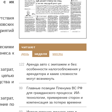
ы с их
утствия
овских
риятий
ескими
читают
знеса к
день
неделя
месяц
Аренда авто с экипажем и без:
122
затрат,
особенности налогообложения у
арендатора и какие сложности
 целью
могут возникнуть
дства и
Главные позиции Пленума ВС РФ
99
для гражданского процесса: ИИ-
технологии, примирение сторон и
атрат,
компенсация за потерю времени
ение по
Использование личного авто в
93