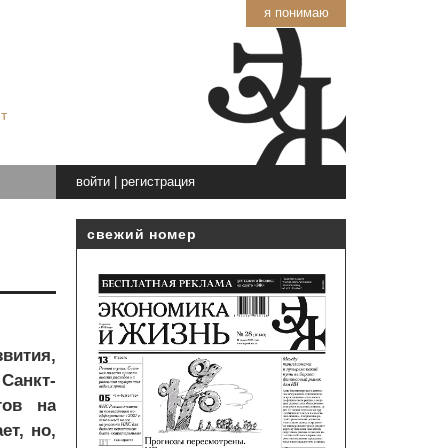
я понимаю
т
войти
|
регистрация
свежий номер
вития,
Санкт-
тов на
ет, но,