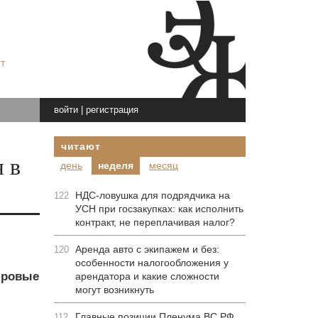
т
войти
|
регистрация
читают
 в
день
неделя
месяц
НДС-ловушка для подрядчика на
122
УСН при госзакупках: как исполнить
контракт, не переплачивая налог?
Аренда авто с экипажем и без:
120
особенности налогообложения у
фровые
арендатора и какие сложности
могут возникнуть
Главные позиции Пленума ВС РФ
112