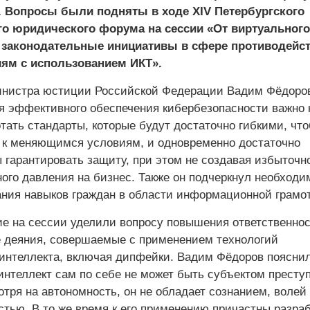
. Вопросы были подняты в ходе XIV Петербургского
о юридического форума на сессии «От виртуального
: законодательные инициативы в сфере противодейс
ям с использованием ИКТ».
инистра юстиции Российской Федерации Вадим Фёдоро
ля эффективного обеспечения кибербезопасности важно 
тать стандарты, которые будут достаточно гибкими, чт
 к меняющимся условиям, и одновременно достаточно
 гарантировать защиту, при этом не создавая избыточн
ого давления на бизнес. Также он подчеркнул необходи
ния навыков граждан в области информационной грамот
е на сессии уделили вопросу повышения ответственнос
 деяния, совершаемые с применением технологий
 интеллекта, включая дипфейки. Вадим Фёдоров пояснил
интеллект сам по себе не может быть субъектом престу
отря на автономность, он не обладает сознанием, волей
стью. В то же время к его применению причастны разра