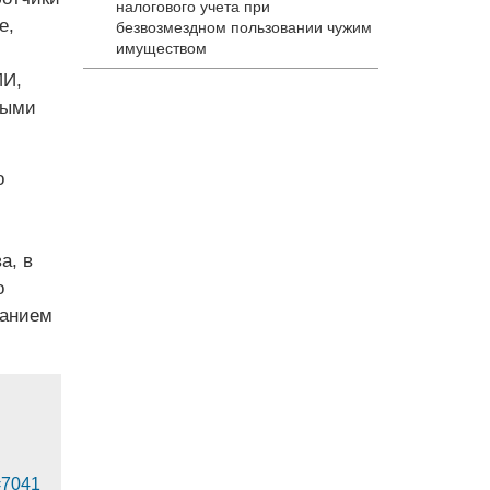
налогового учета при
е,
безвозмездном пользовании чужим
имуществом
ИИ,
ными
о
а, в
о
ванием
d=7041