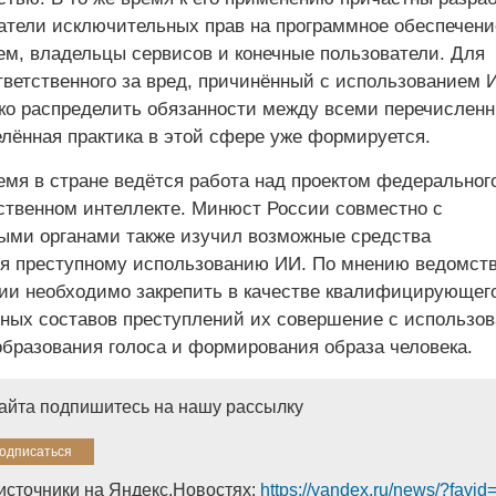
атели исключительных прав на программное обеспечени
ем, владельцы сервисов и конечные пользователи. Для
тветственного за вред, причинённый с использованием 
ко распределить обязанности между всеми перечислен
лённая практика в этой сфере уже формируется.
емя в стране ведётся работа над проектом федеральног
сственном интеллекте. Минюст России совместно с
ыми органами также изучил возможные средства
я преступному использованию ИИ. По мнению ведомств
ии необходимо закрепить в качестве квалифицирующег
ьных составов преступлений их совершение с использо
образования голоса и формирования образа человека.
сайта подпишитесь на нашу рассылку
источники на Яндекс.Новостях:
https://yandex.ru/news/?favi