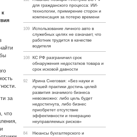
для гражданского процесса: ИИ-
технологии, примирение сторон и
 к
компенсация за потерю времени
твия
Использование личного авто в
109
служебных целях не означает, что
в
работник трудится в качестве
водителя
найти
обы
КС РФ разграничил срок
108
обнаружения недостатков товара и
срок исковой давности
ого
мость
Ирина Снеговая: «Без науки и
92
ности.
лучшей практики достичь целей
развития значимого бизнеса
ти за
невозможно: либо цель будет
недостигнута, либо бизнес
приобретет отсутствие
, что
эффективности и генерацию
пления,
неуправляемых рисков»
 и
Нюансы бухгалтерского и
84
ботчики