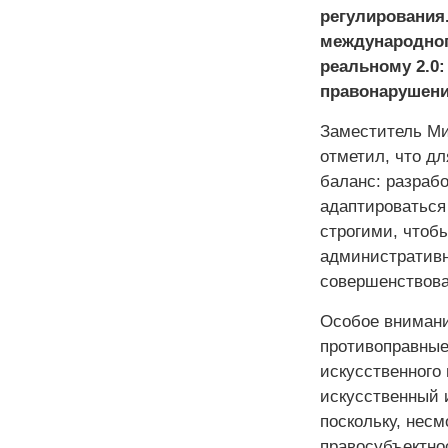
регулирования
международног
реальному 2.0
правонарушени
Заместитель М
отметил, что д
баланс: разрабо
адаптироваться
строгими, чтобы
административн
совершенствова
Особое внимани
противоправные
искусственного
искусственный 
поскольку, несм
правосубъектно