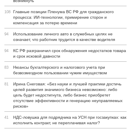
возникнуть
Главные позиции Пленума ВС РФ для гражданского
108
процесса: ИИ-технологии, примирение сторон и
компенсация за потерю времени
Использование личного авто в служебных целях не
94
означает, что работник трудится в качестве водителя
КС РФ разграничил срок обнаружения недостатков товара
94
и срок исковой давности
Нюансы бухгалтерского и налогового учета при
83
безвозмездном пользовании чужим имуществом
Ирина Снеговая: «Без науки и лучшей практики достичь
81
целей развития значимого бизнеса невозможно: либо
цель будет недостигнута, либо бизнес приобретет
отсутствие эффективности и генерацию неуправляемых
рисков»
НДС-ловушка для подрядчика на УСН при госзакупках: как
41
исполнить контракт, не переплачивая налог?