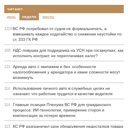
читают
день
неделя
месяц
ВС РФ потребовал от судов не формальничать, а
1220
взвешивать каждое ходатайство о снижении неустойки по
ст. 333 ГК РФ
НДС-ловушка для подрядчика на УСН при госзакупках: как
168
исполнить контракт, не переплачивая налог?
Аренда авто с экипажем и без: особенности
121
налогообложения у арендатора и какие сложности могут
возникнуть
Использование личного авто в служебных целях не
114
означает, что работник трудится в качестве водителя
Главные позиции Пленума ВС РФ для гражданского
114
процесса: ИИ-технологии, примирение сторон и
компенсация за потерю времени
КС РФ разграничил срок обнаружения недостатков товара
113