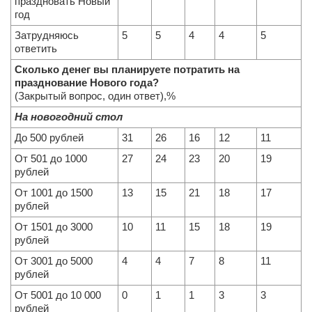
праздновать Новый
год
Затрудняюсь
5
5
4
4
5
ответить
Сколько денег вы планируете потратить на
празднование Нового года?
(Закрытый вопрос, один ответ),%
На новогодний стол
До 500 рублей
31
26
16
12
11
От 501 до 1000
27
24
23
20
19
рублей
От 1001 до 1500
13
15
21
18
17
рублей
От 1501 до 3000
10
11
15
18
19
рублей
От 3001 до 5000
4
4
7
8
11
рублей
От 5001 до 10 000
0
1
1
3
3
рублей