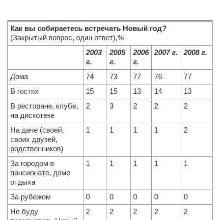
Как вы собираетесь встречать Новый год?
(Закрытый вопрос, один ответ),%
2003
2005
2006
2007 г
.
2008 г
.
г
.
г
.
г
.
Дома
74
73
77
76
77
В гостях
15
15
13
14
13
В ресторане, клубе,
2
3
2
2
2
на дискотеке
На даче (своей,
1
1
1
1
2
своих друзей,
родственников)
За городом в
1
1
1
1
1
пансионате, доме
отдыха
За рубежом
0
0
0
0
0
Не буду
2
2
2
2
2