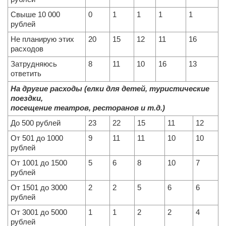
Свыше 10 000
0
1
1
1
1
рублей
Не планирую этих
20
15
12
11
16
расходов
Затрудняюсь
8
11
10
16
13
ответить
На другие расходы (елки для детей, туристические
поездки,
посещение театров, ресторанов и т.д.)
До 500 рублей
23
22
15
11
12
От 501 до 1000
9
11
11
10
10
рублей
От 1001 до 1500
5
6
8
10
7
рублей
От 1501 до 3000
2
2
5
6
6
рублей
От 3001 до 5000
1
1
2
2
4
рублей