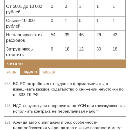
От 5001 до 10 000
0
0
1
1
1
рублей
Свыше 10 000
0
1
0
1
1
рублей
Не планирую этих
54
39
46
29
43
расходов
Затрудняюсь
6
18
12
30
18
ответить
читают
день
неделя
месяц
ВС РФ потребовал от судов не формальничать, а
588
взвешивать каждое ходатайство о снижении неустойки по
ст. 333 ГК РФ
НДС-ловушка для подрядчика на УСН при госзакупках: как
146
исполнить контракт, не переплачивая налог?
Аренда авто с экипажем и без: особенности
121
налогообложения у арендатора и какие сложности могут