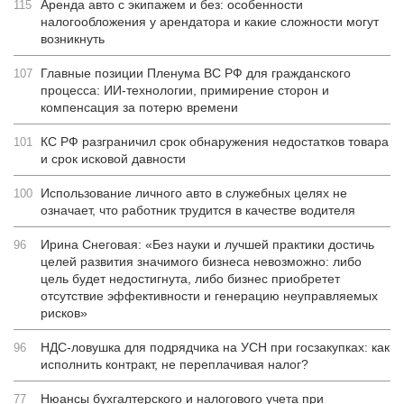
Аренда авто с экипажем и без: особенности
115
налогообложения у арендатора и какие сложности могут
возникнуть
Главные позиции Пленума ВС РФ для гражданского
107
процесса: ИИ-технологии, примирение сторон и
компенсация за потерю времени
КС РФ разграничил срок обнаружения недостатков товара
101
и срок исковой давности
Использование личного авто в служебных целях не
100
означает, что работник трудится в качестве водителя
Ирина Снеговая: «Без науки и лучшей практики достичь
96
целей развития значимого бизнеса невозможно: либо
цель будет недостигнута, либо бизнес приобретет
отсутствие эффективности и генерацию неуправляемых
рисков»
НДС-ловушка для подрядчика на УСН при госзакупках: как
96
исполнить контракт, не переплачивая налог?
Нюансы бухгалтерского и налогового учета при
77