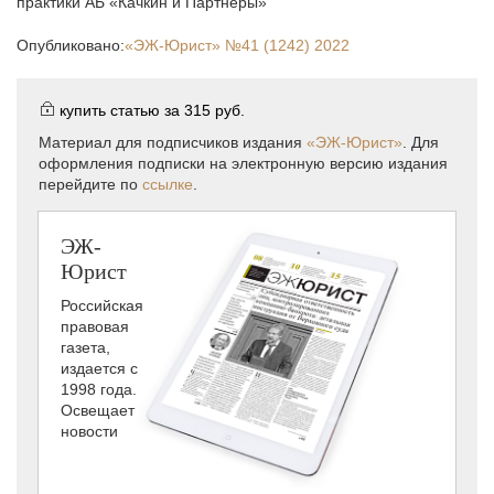
практики АБ «Качкин и Партнеры»
Опубликовано:
«ЭЖ-Юрист»
№41 (1242) 2022
купить статью за
315 руб.
Материал для подписчиков издания
«ЭЖ-Юрист»
. Для
оформления подписки на электронную версию издания
перейдите по
ссылке
.
ЭЖ-
Юрист
Российская
правовая
газета,
издается с
1998 года.
Освещает
новости