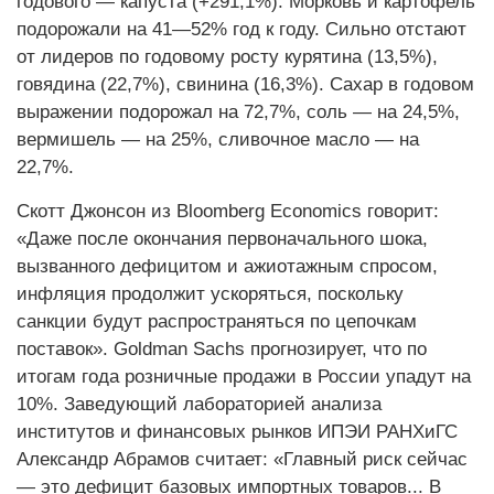
годового — капуста (+291,1%). Морковь и картофель
подорожали на 41—52% год к году. Сильно отстают
от лидеров по годовому росту курятина (13,5%),
говядина (22,7%), свинина (16,3%). Сахар в годовом
выражении подорожал на 72,7%, соль — на 24,5%,
вермишель — на 25%, сливочное масло — на
22,7%.
Скотт Джонсон из Bloomberg Economics говорит:
«Даже после окончания первоначального шока,
вызванного дефицитом и ажиотажным спросом,
инфляция продолжит ускоряться, поскольку
санкции будут распространяться по цепочкам
поставок». Goldman Sachs прогнозирует, что по
итогам года розничные продажи в России упадут на
10%. Заведующий лабораторией анализа
институтов и финансовых рынков ИПЭИ РАНХиГС
Александр Абрамов считает: «Главный риск сейчас
— это дефицит базовых импортных товаров... В