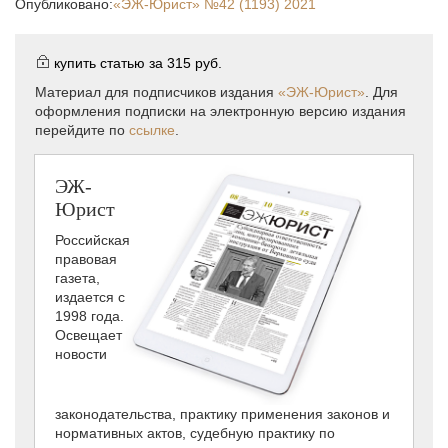
Опубликовано:
«ЭЖ-Юрист»
№42 (1193) 2021
купить статью за
315 руб.
Материал для подписчиков издания
«ЭЖ-Юрист»
. Для
оформления подписки на электронную версию издания
перейдите по
ссылке
.
ЭЖ-
Юрист
Российская
правовая
газета,
издается с
1998 года.
Освещает
новости
законодательства, практику применения законов и
нормативных актов, судебную практику по