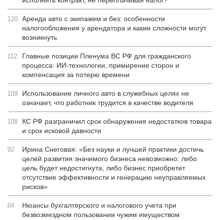
исполнить контракт, не переплачивая налог?
Аренда авто с экипажем и без: особенности
120
налогообложения у арендатора и какие сложности могут
возникнуть
Главные позиции Пленума ВС РФ для гражданского
112
процесса: ИИ-технологии, примирение сторон и
компенсация за потерю времени
Использование личного авто в служебных целях не
109
означает, что работник трудится в качестве водителя
КС РФ разграничил срок обнаружения недостатков товара
108
и срок исковой давности
Ирина Снеговая: «Без науки и лучшей практики достичь
92
целей развития значимого бизнеса невозможно: либо
цель будет недостигнута, либо бизнес приобретет
отсутствие эффективности и генерацию неуправляемых
рисков»
Нюансы бухгалтерского и налогового учета при
84
безвозмездном пользовании чужим имуществом