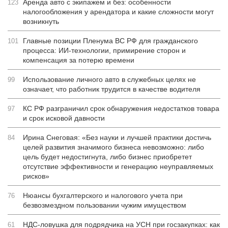
Аренда авто с экипажем и без: особенности
123
налогообложения у арендатора и какие сложности могут
возникнуть
Главные позиции Пленума ВС РФ для гражданского
101
процесса: ИИ-технологии, примирение сторон и
компенсация за потерю времени
Использование личного авто в служебных целях не
99
означает, что работник трудится в качестве водителя
КС РФ разграничил срок обнаружения недостатков товара
97
и срок исковой давности
Ирина Снеговая: «Без науки и лучшей практики достичь
84
целей развития значимого бизнеса невозможно: либо
цель будет недостигнута, либо бизнес приобретет
отсутствие эффективности и генерацию неуправляемых
рисков»
Нюансы бухгалтерского и налогового учета при
76
безвозмездном пользовании чужим имуществом
НДС-ловушка для подрядчика на УСН при госзакупках: как
61