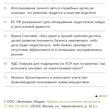
Использование личного авто в служебных целях не
93
означает, что работник трудится в качестве водителя
КС РФ разграничил срок обнаружения недостатков товара
91
и срок исковой давности
Ирина Снеговая: «Без науки и лучшей практики достичь
87
целей развития значимого бизнеса невозможно: либо
цель будет недостигнута, либо бизнес приобретет
отсутствие эффективности и генерацию неуправляемых
рисков»
НДС-ловушка для подрядчика на УСН при госзакупках: как
86
исполнить контракт, не переплачивая налог?
Нюансы бухгалтерского и налогового учета при
73
безвозмездном пользовании чужим имуществом
вверх
©
ООО «Экономикс Медиа»
Правила использования материалов
+7 499 152-68-65
,
125319
,
Москва
,
ул. Черняховского, д. 16
(
на