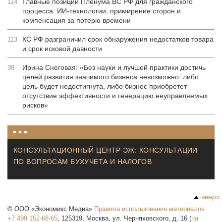
Главные позиции Пленума ВС РФ для гражданского
114
процесса: ИИ-технологии, примирение сторон и
компенсация за потерю времени
КС РФ разграничил срок обнаружения недостатков товара
113
и срок исковой давности
Ирина Снеговая: «Без науки и лучшей практики достичь
98
целей развития значимого бизнеса невозможно: либо
цель будет недостигнута, либо бизнес приобретет
отсутствие эффективности и генерацию неуправляемых
рисков»
КОНСУЛЬТАЦИОННЫЙ ЦЕНТР ЭЖ: КОНСУЛЬТАЦИИ
ПО ВОПРОСАМ БУХУЧЕТА И НАЛОГОВ
вверх
©
ООО «Экономикс Медиа»
Правила использования материалов
+7 499 152-68-65
,
125319
,
Москва
,
ул. Черняховского, д. 16
(
на