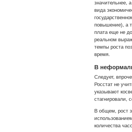
значительнее, а
вида экономичес
государственном
повышение), а т
плата еще не до
реальном выраже
темпы роста по
время.
В неформаль
Следует, впроче
Росстат не учит
указывают косв
стагнировали, 
В общем, рост 
использованием
количества часо