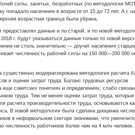
бочей силы, занятых, безработных (по методологии МОТ
у попадало население в возрасте от 15 до 72 лет. А с н
ерхняя возрастная граница была убрана.
ат предоставлял данные и по старой, и по новой методол
 2018 г. будут указываться данные только по новой верс
нение не столь значительно — доучет населения старше
чивает численность рабочей силы на 150 000—200 000 ч
а существенно модернизирована методология расчета б
ов и оценки затрат труда. Баланс трудовых ресурсов
а еще советских понятиях и определениях, слабо связан
ком труда. Тем не менее оценки затрат труда, которые
ля расчета производительности труда, основываются ка
нса. В новой методологии была сделана дооценка числе
иков в неформальном секторе экономики, что увеличил
ю численность работников более чем на 4 млн человек.