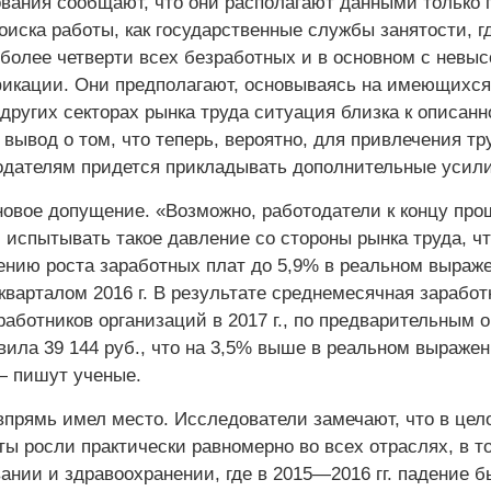
вания сообщают, что они располагают данными только 
оиска работы, как государственные службы занятости, г
 более четверти всех безработных и в основном с невы
икации. Они предполагают, основываясь на имеющихся
 других секторах рынка труда ситуация близка к описанн
вывод о том, что теперь, вероятно, для привлечения т
одателям придется прикладывать дополнительные усили
новое допущение. «Возможно, работодатели к концу про
 испытывать такое давление со стороны рынка труда, ч
рению роста заработных плат до 5,9% в реальном выраж
кварталом 2016 г. В результате среднемесячная заработ
аботников организаций в 2017 г., по предварительным 
вила 39 144 руб., что на 3,5% выше в реальном выражен
 — пишут ученые.
 впрямь имел место. Исследователи замечают, что в цел
ы росли практически равномерно во всех отраслях, в т
ании и здравоохранении, где в 2015—2016 гг. падение 