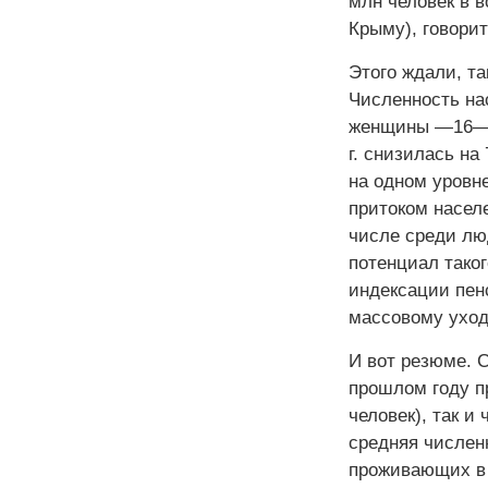
млн человек в в
Крыму), говорит
Этого ждали, та
Численность на
женщины —16—54
г. снизилась на
на одном уровн
притоком населе
числе среди люд
потенциал таког
индексации пен
массовому уход
И вот резюме. 
прошлом году п
человек), так и
средняя численн
проживающих в 