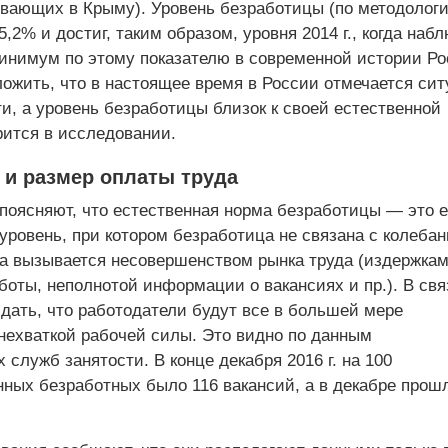
ивающих в Крыму). Уровень безработицы (по методолог
,2% и достиг, таким образом, уровня 2014 г., когда наб
инимум по этому показателю в современной истории Ро
ожить, что в настоящее время в России отмечается сит
и, а уровень безработицы близок к своей естественной
рится в исследовании.
 и размер оплаты труда
поясняют, что естественная норма безработицы — это е
уровень, при котором безработица не связана с колеба
, а вызывается несовершенством рынка труда (издержка
оты, неполнотой информации о вакансиях и пр.). В свя
дать, что работодатели будут все в большей мере
 нехваткой рабочей силы. Это видно по данным
 служб занятости. В конце декабря 2016 г. на 100
нных безработных было 116 вакансий, а в декабре прош