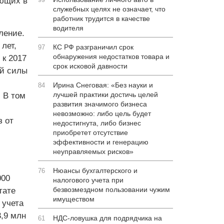
ающих в
служебных целях не означает, что
работник трудится в качестве
водителя
ление.
лет,
КС РФ разграничил срок
97
обнаружения недостатков товара и
 к 2017
срок исковой давности
ей силы
Ирина Снеговая: «Без науки и
84
лучшей практики достичь целей
 В том
развития значимого бизнеса
невозможно: либо цель будет
з от
недостигнута, либо бизнес
приобретет отсутствие
эффективности и генерацию
неуправляемых рисков»
Нюансы бухгалтерского и
76
000
налогового учета при
безвозмездном пользовании чужим
тате
имуществом
 учета
,9 млн
НДС-ловушка для подрядчика на
61