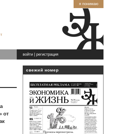
я понимаю
т
войти
|
регистрация
свежий номер
а
» от
ак