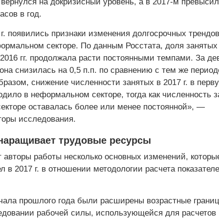
 вернулся на докризисный уровень, а в 2017-м превысил
асов в год.
 г. появились признаки изменения долгосрочных трендо
формальном секторе. По данным Росстата, доля занятых
2016 гг. продолжала расти постоянными темпами. За де
 она снизилась на 0,5 п.п. по сравнению с тем же перио
образом, снижение численности занятых в 2017 г. в перв
одило в неформальном секторе, тогда как численность 
екторе оставалась более или менее постоянной», —
оры исследования.
 наращивает трудовые ресурсы
 авторы работы несколько основных изменений, которы
л в 2017 г. в отношении методологии расчета показател
ачала прошлого года были расширены возрастные грани
едовании рабочей силы, использующейся для расчетов