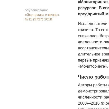
«Мониторинга» 
ресурсов. В с
опубликовано:
предприятий ме
«Экономика и жизнь»
№11 (9727) 2018
Исследователи о
кризиса. То ест
снижалась безр
численности раб
восстановитель
длительное вре
первые признак
«Мониторинге».
Число работ
Авторы работы 
демонстрировал
численности ра
2008—2016 гг. о