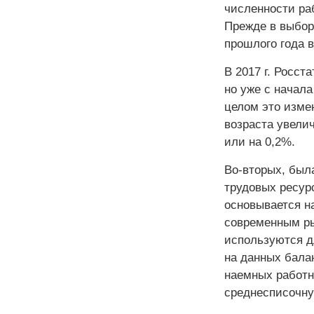
численности ра
Прежде в выборк
прошлого года в
В 2017 г. Росст
но уже с начала
целом это изме
возраста увели
или на 0,2%.
Во-вторых, был
трудовых ресурс
основывается н
современным рын
используются д
на данных бала
наемных работн
среднесписочну