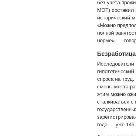
без учета прож
МОТ) составил 5
исторический м
«Можно предпол
полной занятост
норме», — гово
Безработица
Исследователи 
гипотетический 
спроса на труд
смены места раб
этим можно ожи
сталкиваться с
государственных
зарегистрирова
года — уже 146.