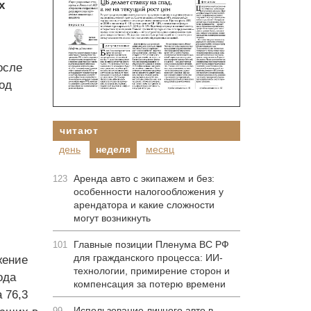
х
осле
од
читают
день
неделя
месяц
Аренда авто с экипажем и без:
123
особенности налогообложения у
арендатора и какие сложности
могут возникнуть
Главные позиции Пленума ВС РФ
101
для гражданского процесса: ИИ-
жение
технологии, примирение сторон и
ода
компенсация за потерю времени
 76,3
Использование личного авто в
99