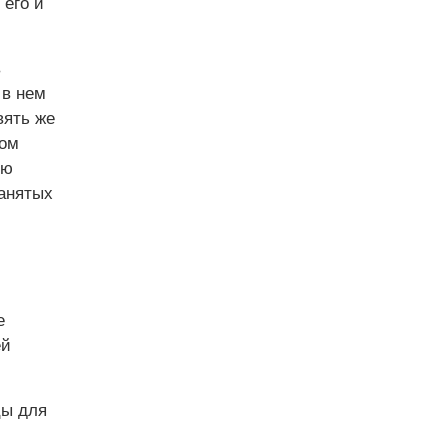
 его и
в
 в нем
вять же
дом
ую
занятых
е
ей
цы для