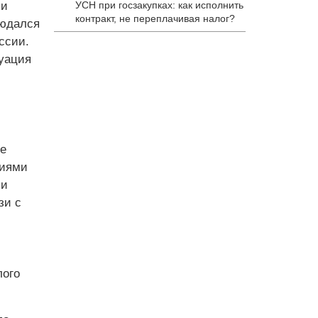
ии
УСН при госзакупках: как исполнить
контракт, не переплачивая налог?
людался
ссии.
уация
е
ниями
ми
зи с
лого