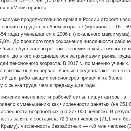
озрасте 15—72 лет (75,0 млн человек без учета прожив
ся в «Мониторинге».
к как уже продолжительное время в России стареет насе
селения в трудоспособном возрасте (мужчины — 16—59 
 года) уменьшается с 2006 г. (локального максимума),
 7,8%. До прошлого года сохранение численности рабоч
е было обусловлено ростом экономической активности и
ния, до этого находившегося за границами рынка труда.
ей пенсионного возраста. В 2017 г., по мнению ученых,
о притока был исчерпан. Ученые предполагают, что отка
сий для работающих пенсионеров привел к их более
у с рынка труда, чем в предыдущие годы.
Снижение численности рабочей силы, пишут авторы, в
ривело к уменьшению как численности занятых (на 251 
 численности безработных (на 277 000 человек). В резуль
ость занятых составила 72,1 млн человек (71,1 млн без
Крыму), численность безработных — 4,0 млн человек (3