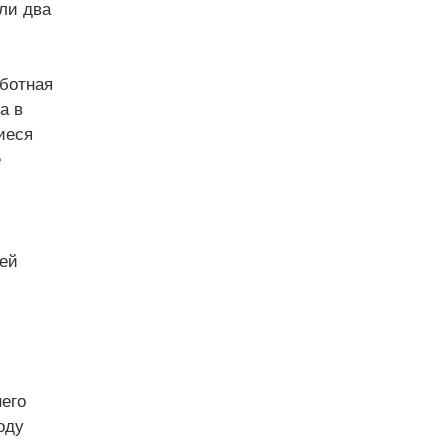
ли два
аботная
а в
иеся
е
лей
его
оду