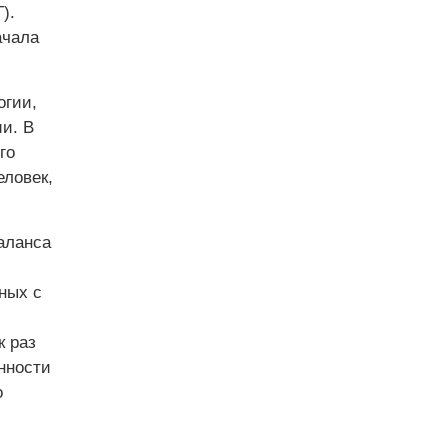
).
ачала
огии,
ии. В
го
еловек,
аланса
ных с
к раз
нности
о