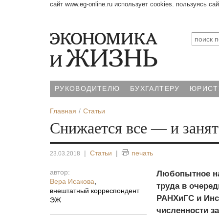
сайт www.eg-online.ru использует cookies. пользуясь са
РУКОВОДИТЕЛЮ
БУХГАЛТЕРУ
ЮРИСТ
Главная
Статьи
Снижается все — и занят
|
Статьи
|
печать
23.03.2018
автор:
Любопытное на
Вера Исакова
,
труда в очеред
внештатный корреспондент
РАНХиГС и Инст
ЭЖ
численности за