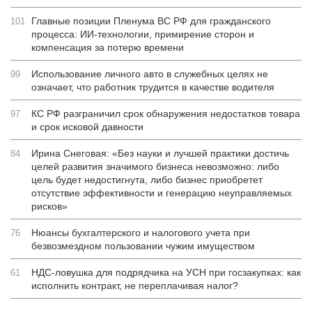
Главные позиции Пленума ВС РФ для гражданского
101
процесса: ИИ-технологии, примирение сторон и
компенсация за потерю времени
Использование личного авто в служебных целях не
99
означает, что работник трудится в качестве водителя
КС РФ разграничил срок обнаружения недостатков товара
97
и срок исковой давности
Ирина Снеговая: «Без науки и лучшей практики достичь
84
целей развития значимого бизнеса невозможно: либо
цель будет недостигнута, либо бизнес приобретет
отсутствие эффективности и генерацию неуправляемых
рисков»
Нюансы бухгалтерского и налогового учета при
76
безвозмездном пользовании чужим имуществом
НДС-ловушка для подрядчика на УСН при госзакупках: как
61
исполнить контракт, не переплачивая налог?