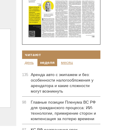
читают
день
неделя
месяц
Аренда авто с экипажем и без:
135
особенности налогообложения у
арендатора и какие сложности
могут возникнуть
Главные позиции Пленума ВС РФ
98
для гражданского процесса: ИИ-
технологии, примирение сторон и
компенсация за потерю времени
КС РФ разграничил срок
97