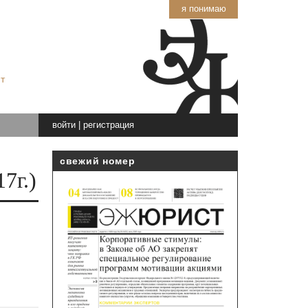
я понимаю
т
войти
|
регистрация
свежий номер
7г.)