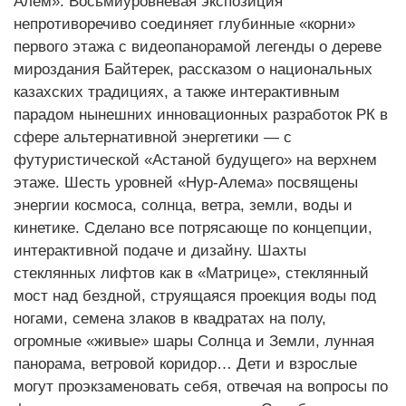
Алем». Восьмиуровневая экспозиция
непротиворечиво соединяет глубинные «корни»
первого этажа с видеопанорамой легенды о дереве
мироздания Байтерек, рассказом о национальных
казахских традициях, а также интерактивным
парадом нынешних инновационных разработок РК в
сфере альтернативной энергетики — с
футуристической «Астаной будущего» на верхнем
этаже. Шесть уровней «Нур-Алема» посвящены
энергии космоса, солнца, ветра, земли, воды и
кинетике. Сделано все потрясающе по концепции,
интерактивной подаче и дизайну. Шахты
стеклянных лифтов как в «Матрице», стеклянный
мост над бездной, струящаяся проекция воды под
ногами, семена злаков в квадратах на полу,
огромные «живые» шары Солнца и Земли, лунная
панорама, ветровой коридор… Дети и взрослые
могут проэкзаменовать себя, отвечая на вопросы по