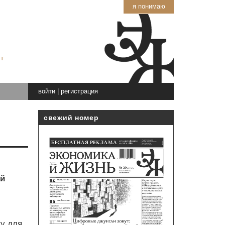
я понимаю
т
войти
|
регистрация
свежий номер
ый
ту для