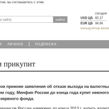
йтом, вы соглашаетесь с этим.
сегодня
USD ЦБ
82.17
EUR ЦБ
94.84
калькулятор валю
|
У
ЛИЧНОЕ
ПОДПИСКА
и прикупит
вои прежние заявления об отказе выхода на валютн
м году, Минфин России до конца года купит немного
зервного фонда.
инансов России намерено до конца 2013 г. купить валю