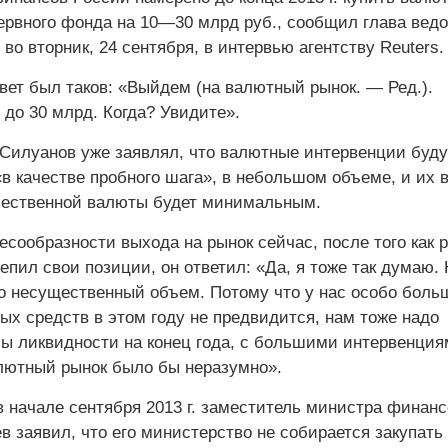
ервного фонда на 10—30 млрд руб., сообщил глава вед
во вторник, 24 сентября, в интервью агентству Reuters.
вет был таков: «Выйдем (на валютный рынок. — Ред.).
 до 30 млрд. Когда? Увидите».
. Силуанов уже заявлял, что валютные интервенции буду
в качестве пробного ­шага», в небольшом объеме, и их 
ечественной валюты будет минимальным.
есообразнос­ти выхода на рынок сейчас, после того как 
епил свои позиции, он ответил: «Да, я тоже так думаю. 
 несущественный объем. Потому что у нас особо боль
ых средств в этом году не предвидится, нам тоже надо
сы ликвидности на конец года, с большими интервенци
лютный рынок было бы нера­зумно».
 начале сентября 2013 г. заместитель минист­ра финанс
 заявил, что его министерство не собирается закупать