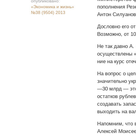
опубликовано:
пополнения Рез
«Экономика и жизнь»
№38 (9504) 2013
Антон Силуанов 
Дословно его от
Возможно, от 10
Не так давно А
осуществ­лены «
ние на курс от
На вопрос о цел
значительно укр
—30 млрд — это
остатков рублев
создавать запа
выходить на ва
Напомним, что в
Алексей Моисеев