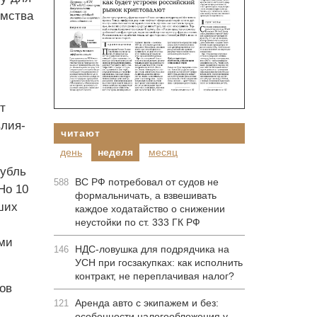
омства
т
влия­
читают
день
неделя
месяц
рубль
ВС РФ потребовал от судов не
588
Но 10
формальничать, а взвешивать
ших
каждое ходатайство о снижении
неустойки по ст. 333 ГК РФ
ями
НДС-ловушка для подрядчика на
146
УСН при госзакупках: как исполнить
контракт, не переплачивая налог?
ов
Аренда авто с экипажем и без:
121
особенности налогообложения у