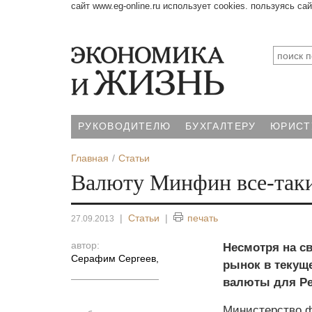
сайт www.eg-online.ru использует cookies. пользуясь са
РУКОВОДИТЕЛЮ
БУХГАЛТЕРУ
ЮРИСТ
Главная
Статьи
Валюту Минфин все-так
|
Статьи
|
печать
27.09.2013
автор:
Несмотря на с
Серафим Сергеев
,
рынок в текуще
валюты для Ре
Министерство ф