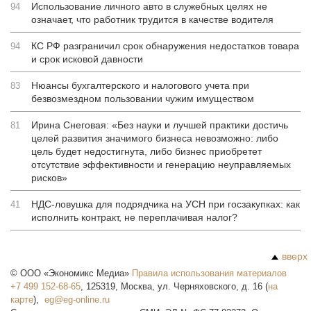
Использование личного авто в служебных целях не
94
означает, что работник трудится в качестве водителя
КС РФ разграничил срок обнаружения недостатков товара
94
и срок исковой давности
Нюансы бухгалтерского и налогового учета при
83
безвозмездном пользовании чужим имуществом
Ирина Снеговая: «Без науки и лучшей практики достичь
81
целей развития значимого бизнеса невозможно: либо
цель будет недостигнута, либо бизнес приобретет
отсутствие эффективности и генерацию неуправляемых
рисков»
НДС-ловушка для подрядчика на УСН при госзакупках: как
41
исполнить контракт, не переплачивая налог?
вверх
©
ООО «Экономикс Медиа»
Правила использования материалов
+7 499 152-68-65
,
125319
,
Москва
,
ул. Черняховского, д. 16
(
на
карте
),