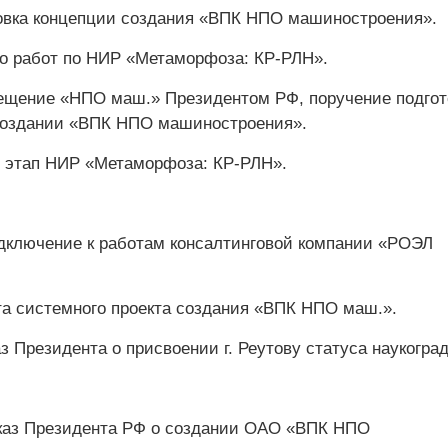
овка концепции создания «ВПК НПО машиностроения».
о работ по НИР «Метаморфоза: КР-РЛН».
ещение «НПО маш.» Президентом РФ, поручение подгот
 создании «ВПК НПО машиностроения».
й этап НИР «Метаморфоза: КР-РЛН».
дключение к работам консалтинговой компании «РОЭЛ
а системного проекта создания «ВПК НПО маш.».
з Президента о присвоении г. Реутову статуса наукогра
каз Президента РФ о создании ОАО «ВПК НПО