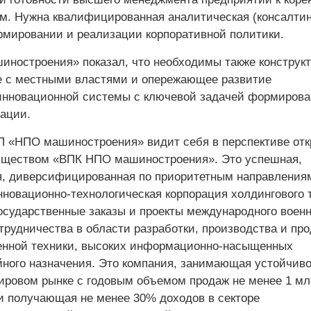
м. Нужна квалифицированная аналитическая (консалтин
мировании и реализации корпоративной политики.
ностроения» показал, что необходимы также конструк
 с местными властями и опережающее развитие
инновационной системы с ключевой задачей формирова
вации.
 «НПО машиностроения» видит себя в перспективе от
бществом «ВПК НПО машиностроения». Это успешная,
я, диверсифицированная по приоритетным направления
нновационно-технологическая корпорация холдингового 
сударственные заказы и проекты международного военн
трудничества в области разработки, производства и пр
енной техники, высоких информационно-насыщенных
йного назначения. Это компания, занимающая устойчив
ировом рынке с годовым объемом продаж не менее 1 мл
 получающая не менее 30% доходов в секторе