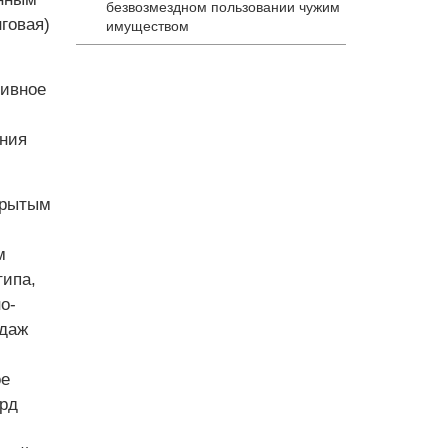
безвозмездном пользовании чужим
говая)
имуществом
тивное
ния
крытым
м
типа,
о-
одаж
ое
рд