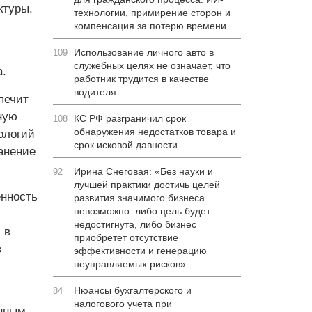
ктуры.
технологии, примирение сторон и
компенсация за потерю времени
Использование личного авто в
109
служебных целях не означает, что
.
работник трудится в качестве
водителя
печит
ную
КС РФ разграничил срок
108
обнаружения недостатков товара и
ологий
срок исковой давности
ранение
Ирина Снеговая: «Без науки и
92
лучшей практики достичь целей
нность
развития значимого бизнеса
невозможно: либо цель будет
недостигнута, либо бизнес
 в
приобретет отсутствие
в
эффективности и генерацию
неуправляемых рисков»
Нюансы бухгалтерского и
84
налогового учета при
енным