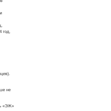
ов
и
ц,
4 год,
цев).
ше не
ль «ЭЖ»