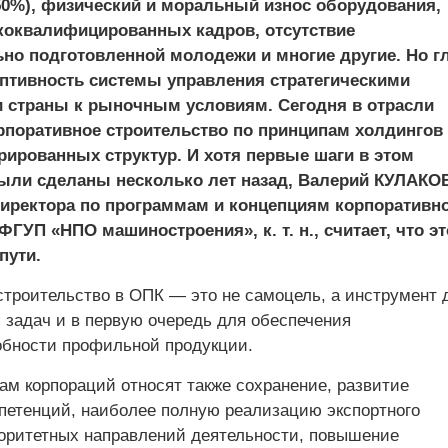
50%), физический и моральный износ оборудования,
коквалифицированных кадров, отсутствие
но подготовленной молодежи и многие другие. Но г
аптивность системы управления стратегическими
 страны к рыночным условиям. Сегодня в отрасли
рпоративное строительство по принципам холдингов
рированных структур. И хотя первые шаги в этом
ыли сделаны несколько лет назад, Валерий КУЛАКОВ
директора по программам и концепциям корпоративн
ФГУП «НПО машиностроения», к. т. н., считает, что эт
пути.
строительство в ОПК — это не самоцель, а инструмент 
 задач и в первую очередь для обеспечения
обности профильной продукции.
ам корпораций относят также сохранение, развитие
петенций, наиболее полную реализацию экспортного
оритетных направлений деятельности, повышение