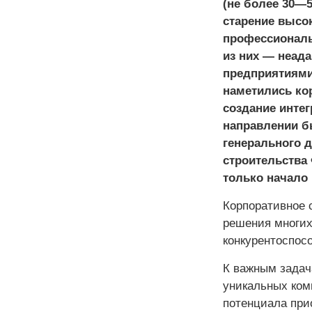
(не более 30—
старение высо
профессиональ
из них — неад
предприятиями
наметились ко
создание интег
направлении б
генерального 
строительства 
только начало 
Корпоративное 
решения многих
конкурентоспос
К важным задач
уникальных ком
потенциала при