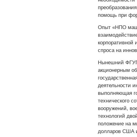
преобразования
помощь при фор
Опыт «НПО маши
взаимодействие
корпоративной 
спроса на инно
Нынешний ФГУП
акционерным о
государственна
деятельности и
выполняющая го
технического со
вооружений, во
технологий дво
положение на м
долларов США и