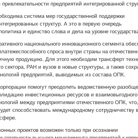
 привлекательности предприятий интегрированной стру
еобходима система мер государственной поддержки
нтегрированных структур. А это в первую очередь
олитика и единство слова и дела на уровне государства
ративного национального инновационного сегмента обес
латежеспособного спроса внутри страны на отечествен
ичную продукцию. Для этого необходим трансферт техн
о сектора, РАН и вузов в новые структуры, а также сох
хнологий предприятий, выводимых из состава ОПК.
орпорации помогут преодолеть ведомственную разобще
солидацию инвестиционных ресурсов и взаимовыгодного
нологий между предприятиями отечественного ОПК, что,
будет способствовать международному сотрудничеству 
сфере.
ионных проектов возможен только при осознании
и готовности высшего менеджмента предприятий к кор