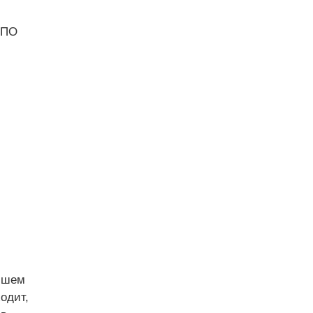
НПО
ейшем
одит,