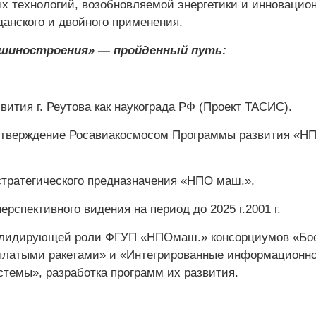
 технологий, возобновляемой энергетики и инновацио
данского и двойного применения.
шиностроения» — пройденный путь:
вития г. Реутова как наукограда РФ (Проект ТАСИС).
 утверждение Росавиакосмосом Программы развития «Н
.
стратегического предназначения «НПО маш.».
ерспективного видения на период до 2025 г.2001 г.
и лидирующей роли ФГУП «НПОмаш.» консорциумов «Бо
ылатыми ракетами» и «Интегрированные информационно
стемы», разработка программ их развития.