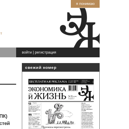
я понимаю
т
войти
|
регистрация
свежий номер
ПК)
стей