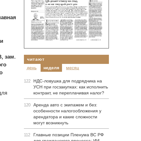
лавная
 и
, зам.
читают
ого
день
неделя
месяц
о
НДС-ловушка для подрядчика на
122
УСН при госзакупках: как исполнить
для
контракт, не переплачивая налог?
Аренда авто с экипажем и без:
120
особенности налогообложения у
арендатора и какие сложности
могут возникнуть
Главные позиции Пленума ВС РФ
112
для гражданского процесса: ИИ-