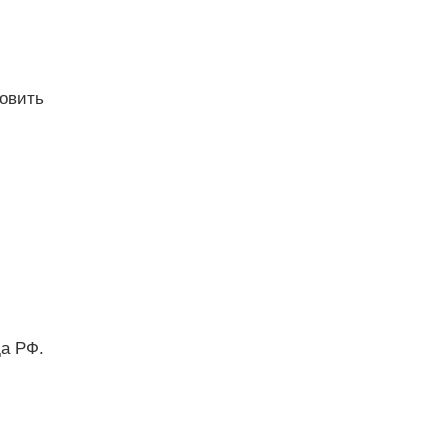
овить
да РФ.