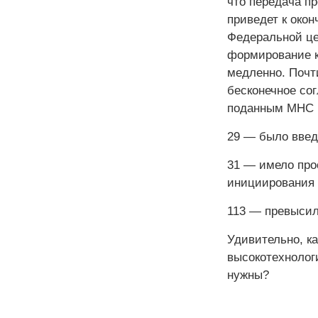
что передача пр
приведет к окон
Федеральной це
формирование к
медленно. Почт
бесконечное сог
поданным МНС (
29 — было введ
31 — имело про
инициирования 
113 — превысил
Удивительно, к
высокотехнолог
нужны?