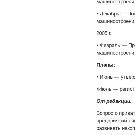
машиностроени
• Декабрь — По
машиностроени
2005 г.
• Февраль — П
машиностроени
Планы:
• Июнь — утвер
•Июль — регис
От редакции.
Вопрос о прива
предприятий сч
развивать нако