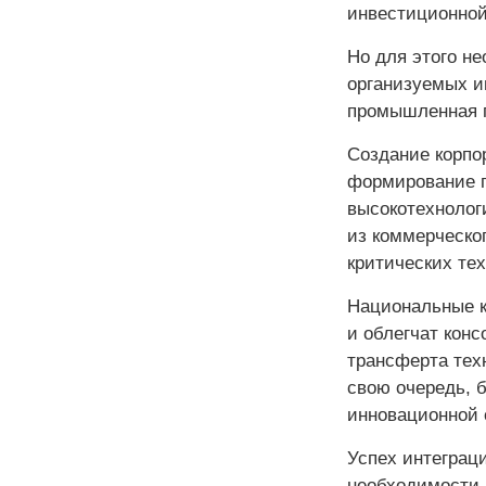
инвестиционной
Но для этого н
организуемых и
промышленная п
Создание корпо
формирование п
высокотехнолог
из коммерческог
критических те
Национальные к
и облегчат кон
трансферта тех
свою очередь, 
инновационной 
Успех интеграц
необходимости 