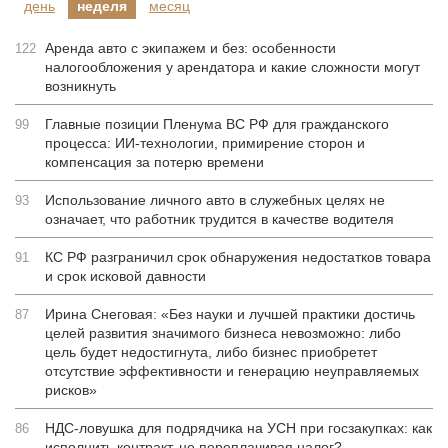
день
неделя
месяц
Аренда авто с экипажем и без: особенности
122
налогообложения у арендатора и какие сложности могут
возникнуть
Главные позиции Пленума ВС РФ для гражданского
99
процесса: ИИ-технологии, примирение сторон и
компенсация за потерю времени
Использование личного авто в служебных целях не
93
означает, что работник трудится в качестве водителя
КС РФ разграничил срок обнаружения недостатков товара
91
и срок исковой давности
Ирина Снеговая: «Без науки и лучшей практики достичь
87
целей развития значимого бизнеса невозможно: либо
цель будет недостигнута, либо бизнес приобретет
отсутствие эффективности и генерацию неуправляемых
рисков»
НДС-ловушка для подрядчика на УСН при госзакупках: как
86
исполнить контракт, не переплачивая налог?