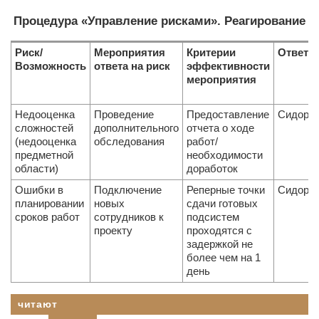
Процедура «Управление рисками». Реагирование
Риск/
Мероприятия
Критерии
Ответс
Возможность
ответа на риск
эффективности
мероприятия
Недооценка
Проведение
Предоставление
Сидоро
сложностей
дополнительного
отчета о ходе
(недооценка
обследования
работ/
предметной
необходимости
области)
доработок
Ошибки в
Подключение
Реперные точки
Сидоро
планировании
новых
сдачи готовых
сроков работ
сотрудников к
подсистем
проекту
проходятся с
задержкой не
более чем на 1
день
читают