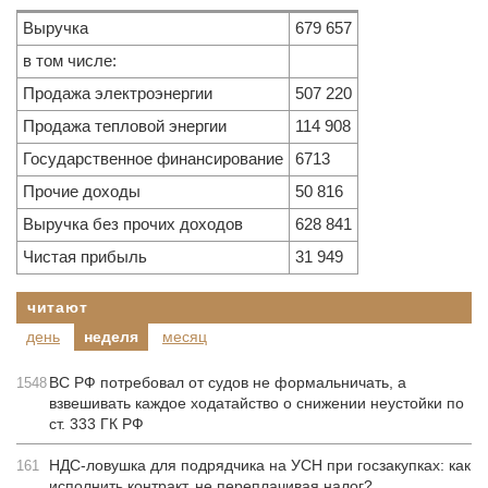
Выручка
679 657
в том числе:
Продажа электроэнергии
507 220
Продажа тепловой энергии
114 908
Государственное финансирование
6713
Прочие доходы
50 816
Выручка без прочих доходов
628 841
Чистая прибыль
31 949
читают
день
неделя
месяц
ВС РФ потребовал от судов не формальничать, а
1548
взвешивать каждое ходатайство о снижении неустойки по
ст. 333 ГК РФ
НДС-ловушка для подрядчика на УСН при госзакупках: как
161
исполнить контракт, не переплачивая налог?