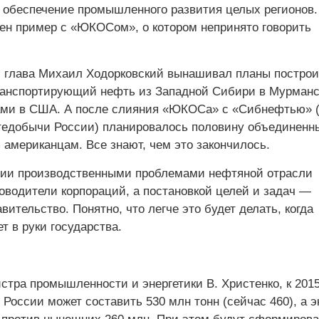
а обеспечение промышленного развития целых регионов.
лен пример с «ЮКОСом», о котором непринято говорить
й глава Михаил Ходорковский вынашивал планы построи
ранспортирующий нефть из Западной Сибири в Мурманск
ми в США. А после слияния «ЮКОСа» с «Сибнефтью» 
тедобычи России) планировалось половину объединенн
 американцам. Все знают, чем это закончилось.
сии производственными проблемами нефтяной отрасли
оводители корпораций, а постановкой целей и задач —
вительство. Понятно, что легче это будет делать, когда
т в руки государства.
стра промышленности и энергетики В. Христенко, к 2015
России может составить 530 млн тонн (сейчас 460), а э