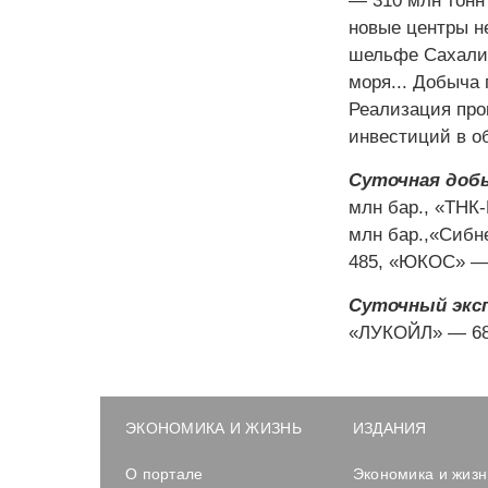
— 310 млн тонн
новые центры н
шельфе Сахалин
моря... Добыча 
Реализация про
инвестиций в о
Суточная добы
млн бар., «ТНК
млн бар.,«Сибн
485, «ЮКОС» — 
Суточный экс
«ЛУКОЙЛ» — 686
ЭКОНОМИКА И ЖИЗНЬ
ИЗДАНИЯ
О портале
Экономика и жизн