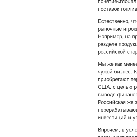
понятие«глобал
поставок топлив
Естественно, ч
рыночные игрок
Например, на п
разделе продукц
российской сто
Мы же как мене
чужой бизнес. 
приобретают пе
США, с целью р
выводя финансо
Российская же 
перерабатываю
инвестиций и у
Впрочем, в усло