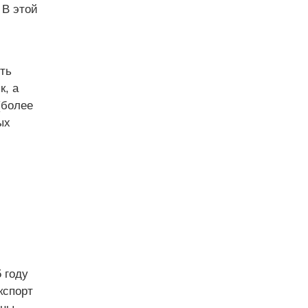
 В этой
ть
, а
(более
ых
 году
кспорт