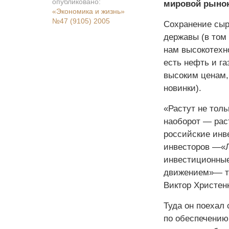
опубликовано:
мировой рынок
«Экономика и жизнь»
№47 (9105) 2005
Сохранение сыр
державы (в том 
нам высокотехн
есть нефть и га
высоким ценам,
новинки).
«Растут не толь
наоборот — рас
российские инв
инвесторов —«Л
инвестиционные
движением»— та
Виктор Христенк
Туда он поехал
по обеспечению