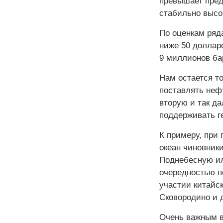
превышает пред
стабильно высо
По оценкам ряд
ниже 50 доллар
9 миллионов ба
Нам остается то
поставлять нефт
вторую и так д
поддерживать г
К примеру, при
океан чиновники
Поднебесную ил
очередностью по
участии китайск
Сковородино и 
Очень важным в