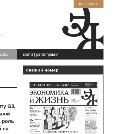
я понимаю
т
2026
войти
|
регистрация
свежий номер
ту G8.
ьной
и роль
й на