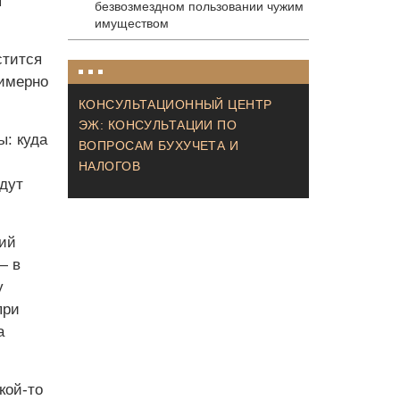
я
безвозмездном пользовании чужим
имуществом
стится
римерно
КОНСУЛЬТАЦИОННЫЙ ЦЕНТР
ЭЖ: КОНСУЛЬТАЦИИ ПО
ы: куда
ВОПРОСАМ БУХУЧЕТА И
НАЛОГОВ
дут
ий
— в
у
при
а
кой-то