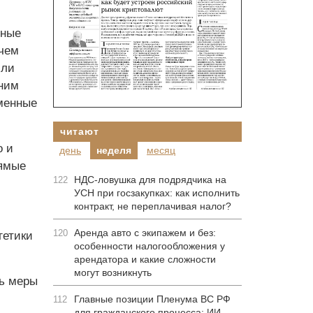
пные
ачем
сли
шним
менные
читают
о и
день
неделя
месяц
рямые
НДС-ловушка для подрядчика на
122
УСН при госзакупках: как исполнить
контракт, не переплачивая налог?
Аренда авто с экипажем и без:
120
гетики
особенности налогообложения у
арендатора и какие сложности
могут возникнуть
ть меры
Главные позиции Пленума ВС РФ
112
для гражданского процесса: ИИ-