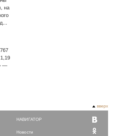
аны
, на
кого
...
767
1,19
» —
вверх
НАВИГАТОР
Новости