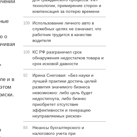
ичении
технологии, примирение сторон и
компенсация за потерю времени
тные
Использование личного авто в
109
служебных целях не означает, что
работник трудится в качестве
ю о
водителя
ачивая
КС РФ разграничил срок
108
обнаружения недостатков товара и
ь
срок исковой давности
Ирина Снеговая: «Без науки и
92
ле и в
лучшей практики достичь целей
 этом
развития значимого бизнеса
невозможно: либо цель будет
риски.
недостигнута, либо бизнес
приобретет отсутствие
эффективности и генерацию
неуправляемых рисков»
Нюансы бухгалтерского и
84
о
налогового учета при