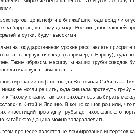
ложение, мировые цены на нефть, газ и уголь останутс
кими.
а экспертов, цена нефти в ближайшие годы вряд ли опу
ов за баррель, поэтому доходы России, добывающей п
ррелей в сутки, будут высокими.
лько на государственном уровне расставлять приоритет
ь и газ в первую очередь (например, в Европу), куда во
алее. Таким образом, маршруты наших трубопроводов бу
еополитическую стабильность.
 проектировании нефтепровода Восточная Сибирь — Тих
 никак не могли решить, куда сначала протянуть трубу 
и к Тихому океану, так как приходилось выбирать межд
ставок в Китай и Японию. В конце концов решили, что 
их инвестиций прокладку трубы до тихоокеанского порт
до китайского Дацина можно запараллелить.
 этом процессе является не лоббирование интересов ка