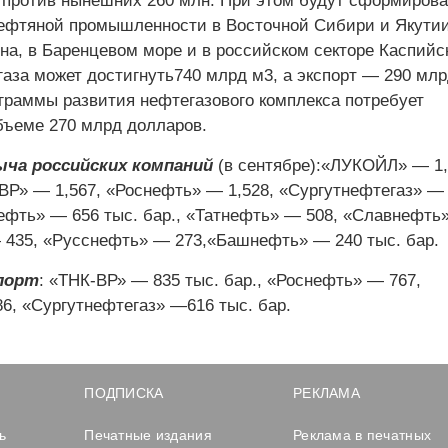
 против нынешних 260 млн. При этом будут сформиров
ефтяной промышленности в Восточной Сибири и Якутии
а, в Баренцевом море и в российском секторе Каспийс
газа может достигнуть740 млрд м3, а экспорт — 290 млрд
граммы развития нефтегазового комплекса потребует
бъеме 270 млрд долларов.
ча российских компаний
(в сентябре):«ЛУКОЙЛ» — 1,
-ВР» — 1,567, «Роснефть» — 1,528, «Сургутнефтегаз» — 
ефть» — 656 тыс. бар., «Татнефть» — 508, «Славнефть
435, «Русснефть» — 273,«Башнефть» — 240 тыс. бар.
порт
: «ТНК-ВР» — 835 тыс. бар., «Роснефть» — 767,
, «Сургутнефтегаз» —616 тыс. бар.
ПОДПИСКА
РЕКЛАМА
ь
Печатные издания
Реклама в печатных