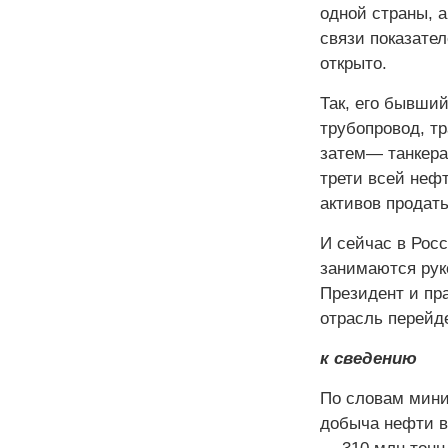
одной страны, 
связи показате
открыто.
Так, его бывши
трубопровод, т
затем— танкера
трети всей неф
активов продать
И сейчас в Рос
занимаются рук
Президент и пра
отрасль перейде
к сведению
По словам мини
добыча нефти в 