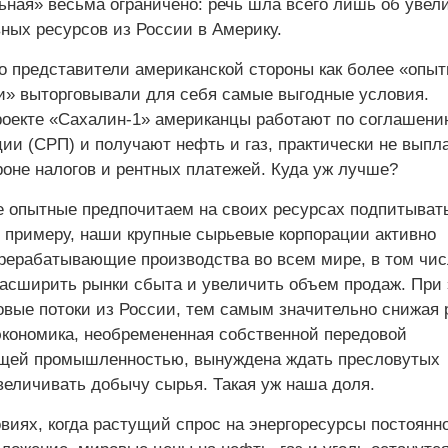
ьная» весьма ограничено: речь шла всего лишь об увел
ных ресурсов из России в Америку.
то представители американской стороны как более «опы
и» выторговывали для себя самые выгодные условия.
роекте «Сахалин-1» американцы работают по соглашени
ии (СРП) и получают нефть и газ, практически не выпл
роне налогов и рентных платежей. Куда уж лучше?
е опытные предпочитаем на своих ресурсах подпитыват
К примеру, наши крупные сырьевые корпорации активно
рерабатывающие производства во всем мире, в том чис
асширить рынки сбыта и увеличить объем продаж. При
вые потоки из России, тем самым значительно снижая 
экономика, необремененная собственной передовой
щей промышленностью, вынуждена ждать пресловутых
величивать добычу сырья. Такая уж наша доля.
виях, когда растущий спрос на энергоресурсы постоянн