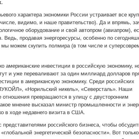
.
ьевого характера экономики России устраивает все кру
числе, видимо, и наше правительство). Да и впрямь, з
ологичное оборудование и свой автопром (авиапром), е
з. Ведь, продавая энергоресурсы, особенно по сегодня
 мы можем скупить полмира (в том числе и суперсовре
ко американские инвестиции в российскую экономику, н
тут и уже переваливают за один миллиард долларов п
естиции в американскую экономику. Среди российских
УКОЙЛ», «Норильский никель», «Северсталь». Наши
 отношения превращаются в улицу с двусторонним
кое мнение высказал министр промышленности и энер
о в ходе недавнего визита в США.
 с представителями российского бизнеса, чтобы обсуди
 «глобальной энергетической безопасности». Вот только