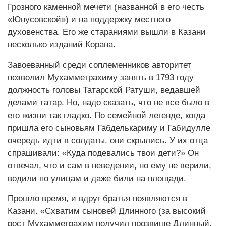
Грозного каменной мечети (названной в его честь
«Юнусовской») и на поддержку местного
духовенства. Его же стараниями вышли в Казани
несколько изданий Корана.
Завоеванный среди соплеменников авторитет
позволил Мухамметрахиму занять в 1793 году
должность головы Татарской Ратуши, ведавшей
делами татар. Но, надо сказать, что не все было в
его жизни так гладко. По семейной легенде, когда
пришла его сыновьям Габделькариму и Габидулле
очередь идти в солдаты, они скрылись. У их отца
спрашивали: «Куда подевались твои дети?» Он
отвечал, что и сам в неведении, но ему не верили,
водили по улицам и даже били на площади.
Прошло время, и вдруг братья появляются в
Казани. «Схватим сыновей Длинного (за высокий
рост Мухамметрахим получил прозвище Длинный,