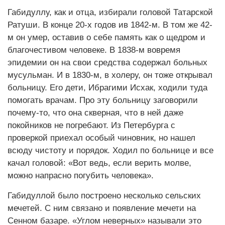
Габидуллу, как и отца, избирали головой Татарской
Ратуши. В конце 20-х годов ив 1842-м. В том же 42-
м он умер, оставив о себе память как о щедром и
благочестивом человеке. В 1838-м вовремя
эпидемии он на свои средства содержал больных
мусульман. И в 1830-м, в холеру, он тоже открывал
больницу. Его дети, Ибрагими Исхак, ходили туда
помогать врачам. Про эту больницу заговорили
почему-то, что она скверная, что в ней даже
покойников не погребают. Из Петербурга с
проверкой приехал особый чиновник, но нашел
всюду чистоту и порядок. Ходил по больнице и все
качал головой: «Вот ведь, если верить молве,
можно напрасно погубить человека».
Габидуллой было построено несколько сельских
мечетей. С ним связано и появление мечети на
Сенном базаре. «Углом неверных» называли это