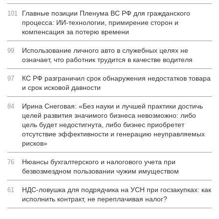
Главные позиции Пленума ВС РФ для гражданского
101
процесса: ИИ-технологии, примирение сторон и
компенсация за потерю времени
Использование личного авто в служебных целях не
99
означает, что работник трудится в качестве водителя
КС РФ разграничил срок обнаружения недостатков товара
97
и срок исковой давности
Ирина Снеговая: «Без науки и лучшей практики достичь
84
целей развития значимого бизнеса невозможно: либо
цель будет недостигнута, либо бизнес приобретет
отсутствие эффективности и генерацию неуправляемых
рисков»
Нюансы бухгалтерского и налогового учета при
76
безвозмездном пользовании чужим имуществом
НДС-ловушка для подрядчика на УСН при госзакупках: как
61
исполнить контракт, не переплачивая налог?