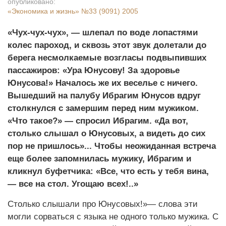
опубликовано:
«Экономика и жизнь»
№33 (9091) 2005
«Чух-чух-чух», — шлепал по воде лопастями
колес пароход, и сквозь этот звук долетали до
берега несмолкаемые возгласы подвыпивших
пассажиров: «Ура Юнусову! За здоровье
Юнусова!» Началось же их веселье с ничего.
Вышедший на палубу Ибрагим Юнусов вдруг
столкнулся с замершим перед ним мужиком.
«Что такое?» — спросил Ибрагим. «Да вот,
столько слышал о Юнусовых, а видеть до сих
пор не пришлось»... Чтобы неожиданная встреча
еще более запомнилась мужику, Ибрагим и
кликнул буфетчика: «Все, что есть у тебя вина,
— все на стол. Угощаю всех!..»
Столько слышали про Юнусовых!»— слова эти
могли сорваться с языка не одного только мужика. С