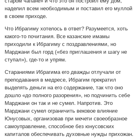
старом чапане» и что это он построил ему дом,
наделил всем необходимым и поставил его муллой
в своем приходе.
Что Ибрагиму хотелось в ответ? Разумеется, хоть
какого-то почитания. Все казанские имамы
приходили к Ибрагиму с поздравлениями, но
Марджани был горд («без приглашения и шагу не
ступал»), где-то и упрям.
Стараниями Ибрагима его дважды отлучали от
преподавания в медресе, Ибрагим прекратил
выделять деньги на его содержание, так что оно
дошло «до полного разорения», но подчинить себе
Марджани он так и не сумел. Напротив. Это
Марджани сумел ограничить вековое влияние
Юнусовых, организовав при мечети своеобразное
самоуправление, способное без юнусовских
капиталов обеспечивать духовные нужды прихожан.