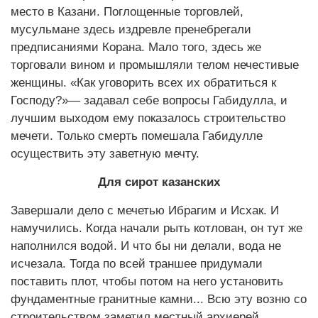
место в Казани. Поглощенные торговлей,
мусульмане здесь издревле пренебрегали
предписаниями Корана. Мало того, здесь же
торговали вином и промышляли телом нечестивые
женщины. «Как уговорить всех их обратиться к
Господу?»— задавал себе вопросы Габидулла, и
лучшим выходом ему показалось строительство
мечети. Только смерть помешала Габидулле
осуществить эту заветную мечту.
Для сирот казанских
Завершали дело с мечетью Ибрагим и Исхак. И
намучились. Когда начали рыть котлован, он тут же
наполнился водой. И что бы ни делали, вода не
исчезала. Тогда по всей траншее придумали
поставить плот, чтобы потом на него установить
фундаментные гранитные камни... Всю эту возню со
строительством заметил местный архиерей.