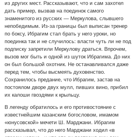
из других мест. Рассказывают, что и сам захотел
дать пример, вызвав на поединок самого
знаменитого из русских — Меркулова, слывшего
непобедимым. Из-за границы был выписан тренер
по боксу, Ибрагим стал брать у него уроки, но
поединка так и не случилось: власти чуть ли не под
подписку запретили Меркулову драться. Впрочем,
вызов мог быть и одной из шуток Ибрагима. До них
он был большой охотник. Не останавливался даже
перед тем, чтобы высмеять духовенство.
Сохранилось предание, что Ибрагим, застав на
постоялом дворе двух мулл, пивших вино, прибил
их калоши гвоздями к крыльцу.
В легенду обратилось и его противостояние с
известнейшим казанским богословом, имамом
«юнусовской» мечети Ш. Марджани. Ибрагим
рассказывал, что до него Марджани ходил «в