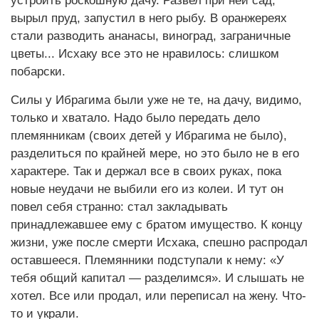
устроить роскошную дачу. Развел при ней сад,
вырыл пруд, запустил в него рыбу. В оранжереях
стали разводить ананасы, виноград, заграничные
цветы... Исхаку все это не нравилось: слишком
побарски.
Силы у Ибрагима были уже не те, на дачу, видимо,
только и хватало. Надо было передать дело
племянникам (своих детей у Ибрагима не было),
разделиться по крайней мере, но это было не в его
характере. Так и держал все в своих руках, пока
новые неудачи не выбили его из колеи. И тут он
повел себя странно: стал закладывать
принадлежавшее ему с братом имущество. К концу
жизни, уже после смерти Исхака, спешно распродал
оставшееся. Племянники подступали к нему: «У
тебя общий капитал — разделимся». И слышать не
хотел. Все или продал, или переписал на жену. Что-
то и украли.