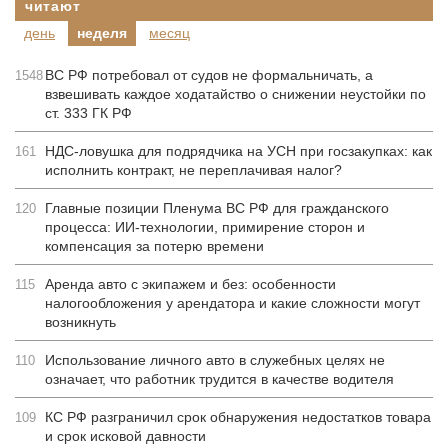
читают
день
неделя
месяц
ВС РФ потребовал от судов не формальничать, а
1548
взвешивать каждое ходатайство о снижении неустойки по
ст. 333 ГК РФ
НДС-ловушка для подрядчика на УСН при госзакупках: как
161
исполнить контракт, не переплачивая налог?
Главные позиции Пленума ВС РФ для гражданского
120
процесса: ИИ-технологии, примирение сторон и
компенсация за потерю времени
Аренда авто с экипажем и без: особенности
115
налогообложения у арендатора и какие сложности могут
возникнуть
Использование личного авто в служебных целях не
110
означает, что работник трудится в качестве водителя
КС РФ разграничил срок обнаружения недостатков товара
109
и срок исковой давности