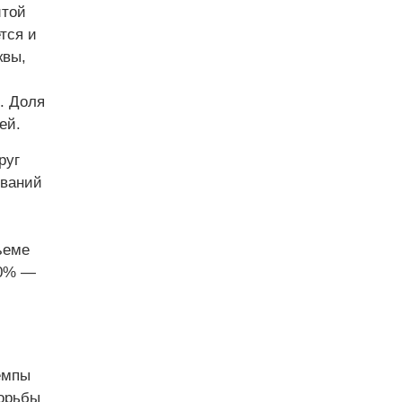
итой
тся и
квы,
. Доля
ей.
руг
званий
ъеме
90% —
емпы
борьбы