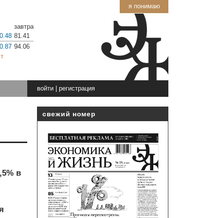
я понимаю
завтра
0.48
81.41
0.87
94.06
т
войти
|
регистрация
свежий номер
,5% в
я