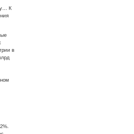
цу… К
ения
ные
к
трии в
млрд
жном
42%.
ес —