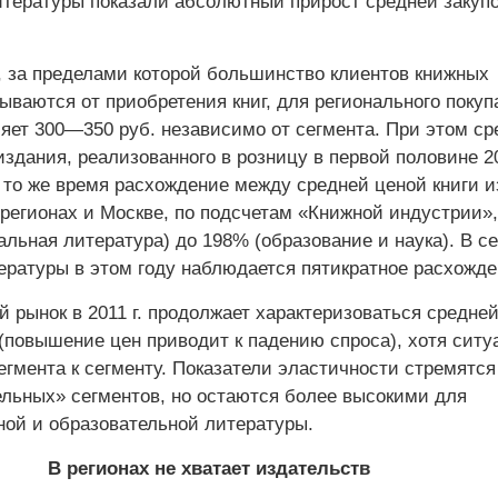
итературы показали абсолютный прирост средней закуп
, за пределами которой большинство клиентов книжных
ываются от приобретения книг, для регионального покуп
ляет 300—350 руб. независимо от сегмента. При этом ср
издания, реализованного в розницу в первой половине 201
 то же время расхождение между средней ценой книги и
 регионах и Москве, по подсчетам «Книжной индустрии»
льная литература) до 198% (образование и наука). В с
ературы в этом году наблюдается пятикратное расхожде
й рынок в 2011 г. продолжает характеризоваться средне
(повышение цен приводит к падению спроса), хотя ситу
егмента к сегменту. Показатели эластичности стремятся
ельных» сегментов, но остаются более высокими для
ой и образовательной литературы.
В регионах не хватает издательств