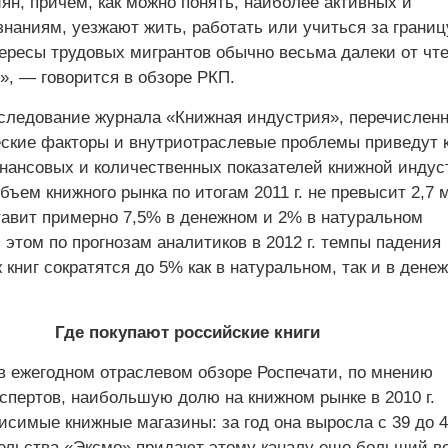
ян, причем, как можно понять, наиболее активных и
знаниям, уезжают жить, работать или учиться за грани
ересы трудовых мигрантов обычно весьма далеки от чт
», — говорится в обзоре РКП.
сследование журнала «Книжная индустрия», перечислен
ские факторы и внутриотраслевые проблемы приведут 
ансовых и количественных показателей книжной индус
бъем книжного рынка по итогам 2011 г. не превысит 2,7 
тавит примерно 7,5% в денежном и 2% в натуральном
этом по прогнозам аналитиков в 2012 г. темпы падения
книг сократятся до 5% как в натуральном, так и в дене
Где покупают российские книги
 в ежегодном отраслевом обзоре Роспечати, по мнению
спертов, наибольшую долю на книжном рынке в 2010 г.
исимые книжные магазины: за год она выросла с 39 до 
ельства «Эксмо» придают этому каналу еще больший в