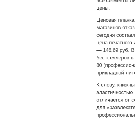
все сегменты л
цены.
Ценовая планка
магазинов отказ
сегодня состав
цена печатного 
— 146,69 руб. В
бестселлеров в
80 (профессиона
прикладной лит
К слову, книжны
эластичностью 
отличается от с
для «развлекат
профессиональн