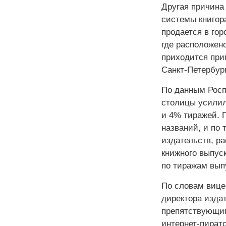
Другая причина
системы книгор
продается в гор
где расположен
приходится при
Санкт-Петербур
По данным Роспе
столицы усилил
и 4% тиражей. П
названий, и по 
издательств, р
книжного выпус
по тиражам вып
По словам вице
директора изда
препятствующим
интернет-пират