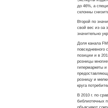
до 46%, а спец
склонны снизит
Второй по знач
свой вес из-за 
значительно ук
Доля канала FM
повседневного с
позиции и в 201
розницы многие
гипермаркеты и
предоставляющи
розницу и мелк
круга потребите
В 2010 г. по ср
библиотечных пр
объясняют сокр