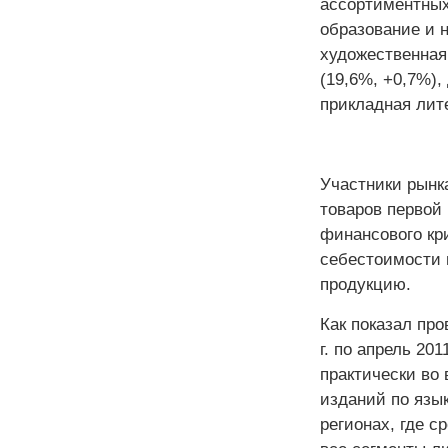
ассортиментных
образование и н
художественная 
(19,6%, +0,7%),
прикладная лите
Участники рынка
товаров первой
финансового кр
себестоимости 
продукцию.
Как показал пр
г. по апрель 20
практически во 
изданий по язык
регионах, где с