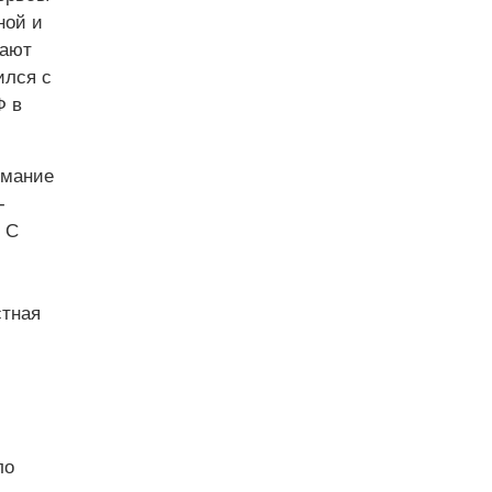
ной и
мают
ился с
Ф в
имание
­
 С
стная
ло