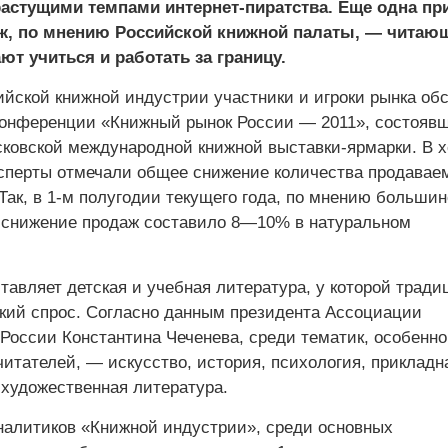
растущими темпами интернет-пиратства. Еще одна пр
ж, по мнению Российской книжной палаты, — читаю
ют учиться и работать за границу.
йской книжной индустрии участники и игроки рынка об
конференции «Книжный рынок России — 2011», состояв
сковской международной книжной выставки-ярмарки. В 
сперты отмечали общее снижение количества продавае
Так, в 1-м полугодии текущего года, по мнению большин
, снижение продаж составило 8—10% в натуральном
тавляет детская и учебная литература, у которой тради
кий спрос. Согласно данным президента Ассоциации
 России Константина Чеченева, среди тематик, особенно
итателей, — искусство, история, психология, прикладна
 художественная литература.
налитиков «Книжной индустрии», среди основных