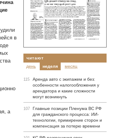
ичина
щие
судили
шейся в
ходе
мых
читают
ства
день
неделя
месяц
Аренда авто с экипажем и без:
115
особенности налогообложения у
ционно
арендатора и какие сложности
могут возникнуть
Главные позиции Пленума ВС РФ
107
я, а
для гражданского процесса: ИИ-
технологии, примирение сторон и
компенсация за потерю времени
КС РФ разграничил срок
101