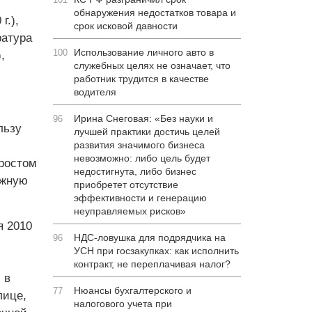
обнаружения недостатков товара и
г.),
срок исковой давности
ратура
Использование личного авто в
100
,
служебных целях не означает, что
работник трудится в качестве
водителя
Ирина Снеговая: «Без науки и
96
льзу
лучшей практики достичь целей
развития значимого бизнеса
невозможно: либо цель будет
 ростом
недостигнута, либо бизнес
ижную
приобретет отсутствие
эффективности и генерацию
неуправляемых рисков»
я 2010
НДС-ловушка для подрядчика на
96
УСН при госзакупках: как исполнить
контракт, не переплачивая налог?
 в
Нюансы бухгалтерского и
77
лице,
налогового учета при