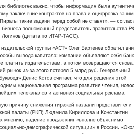
Для библиотек важно, чтобы информация была аутентич
тому заключение контрактов на права и оцифровка зани
Пираты такие задачи перед собой не ставят», — соглас
 бизнеса полномочный представитель правительства Р
 Логинов (цитата по ИТАР-ТАСС).
 издательской группы «АСТ» Олег Бартенев обратил вн
пособы вывода капитала: компании объявляют себя банк
не платить издательствам, а потом возвращаются снова.
кий рынок из-за этого потерял 5 млрд руб. Генеральный
Буквоед» Денис Котов считает, что для решения этой
одимы национальная программа развития чтения, ново
нейших телеканалов и активная социальная реклама.
ую причину снижения тиражей назвали представители
жной палаты (РКП) Людмила Кириллова и Константин
их мнению, падение продаж книг «вполне объяснимо
социально-демографической ситуации» в России. «Око