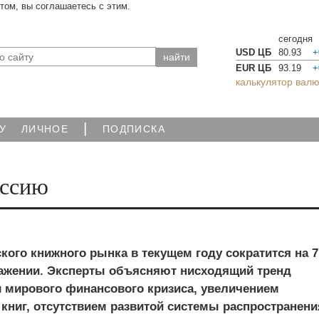
йтом, вы соглашаетесь с этим.
сегодня
USD ЦБ
80.93
+
EUR ЦБ
93.19
+
калькулятор валю
|
У
ЛИЧНОЕ
ПОДПИСКА
оссию
ого книжного рынка в текущем году сократится на 7
жении. Эксперты объясняют нисходящий тренд
 мирового финансового кризиса, увеличением
книг, отсутствием развитой системы распространени