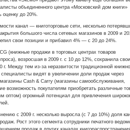
иалисты объединенного центра «Московский дом книги»
ь оценку до 20%.
имости канал — книготорговые сети, несколько потерявш
закрытия большого числа сетевых магазинов в 2009 и 2010
репил свои позиции и прибавил 4% — с 20 до 24%.
CG (книжные продажи в торговых центрах товаров
проса), возросшая в 2009 г. с 10 до 12%, сохранила сво
0 г. Между тем из-за неразвитости традиционной книжн
 специалисты видят в увеличении доли продаж через
 магазины Cash & Carry (магазины самообслуживания,
е возможность покупателям приобретать различные то
им оптом) огромный потенциал для привлечения широко
лей.
авнению с 2009 г. несколько выросла (с 7 до 10%) доля ка
одаж. Рост этого сегмента сотрудники печатного ведом
ащением продаж в других каналах книгораспространения