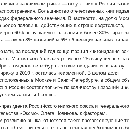
 кризиса на книжном рынке — отсутствие в России разв
аспространения. Большинство отечественных книг издае
одах федерального значения. В частности, на долю Мос
о более половины действующих в стране издательств,
мерно 60% выпускаемых названий и более 80% тиражей
га — около 8% названий и 5% общенациональных тираж
чати, за последний год концентрация книгоиздания вок
ась: Москва «отобрала» у регионов 1% выпущенных на
ри этом доля петербургского книгоиздания и по числу
тиражу в 2010 г. осталась неизменной. В целом доля
асположенных в Москве и Санкт-Петербурге, в общем об
ка в России составляет 64% по количеству названий и 
ускаемых книг и брошюр.
-президента Российского книжного союза и генерального
тельства «Эксмо» Олега Новикова, к факторам,
 развитию рынка, относятся также прогрессирующие т
ства. «Действительно, есть острейшая необходимость 