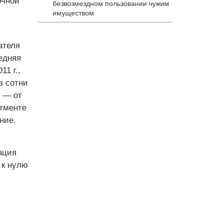
очной
безвозмездном пользовании чужим
имуществом
ателя
едняя
1 г.,
з сотни
, — от
егменте
ние.
й
ация
 к нулю