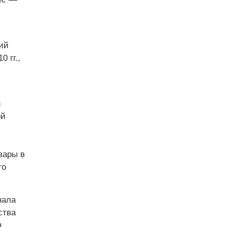
ий
 гг.,
и
ой
вары в
го
нала
ства
.