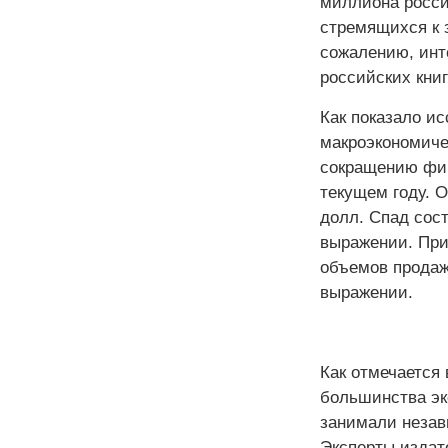
миллиона росси
стремящихся к 
сожалению, инт
российских книг
Как показало и
макроэкономиче
сокращению фин
текущем году. О
долл. Спад сос
выражении. При 
объемов продаж 
выражении.
Как отмечается
большинства эк
занимали незав
Эксперты издат