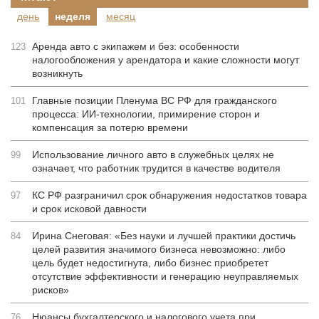
день
неделя
месяц
Аренда авто с экипажем и без: особенности
123
налогообложения у арендатора и какие сложности могут
возникнуть
Главные позиции Пленума ВС РФ для гражданского
101
процесса: ИИ-технологии, примирение сторон и
компенсация за потерю времени
Использование личного авто в служебных целях не
99
означает, что работник трудится в качестве водителя
КС РФ разграничил срок обнаружения недостатков товара
97
и срок исковой давности
Ирина Снеговая: «Без науки и лучшей практики достичь
84
целей развития значимого бизнеса невозможно: либо
цель будет недостигнута, либо бизнес приобретет
отсутствие эффективности и генерацию неуправляемых
рисков»
Нюансы бухгалтерского и налогового учета при
76