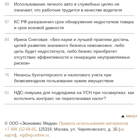
Использование личного авто в служебных целях не
99
означает, что работник трудится в качестве водителя
КС РФ разграничил срок обнаружения недостатков товара
97
и срок исковой давности
Ирина Снеговая: «Без науки и лучшей практики достичь
84
целей развития значимого бизнеса невозможно: либо
цель будет недостигнута, либо бизнес приобретет
отсутствие эффективности и генерацию неуправляемых
рисков»
Нюансы бухгалтерского и налогового учета при
76
безвозмездном пользовании чужим имуществом
НДС-ловушка для подрядчика на УСН при госзакупках: как
61
исполнить контракт, не переплачивая налог?
вверх
©
ООО «Экономикс Медиа»
Правила использования материалов
+7 499 152-68-65
,
125319
,
Москва
,
ул. Черняховского, д. 16
(
на
карте
),