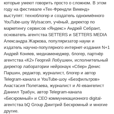
которые умеют говорить просто о сложном. В этом
году на фестивале «Тех-Френдли Викенд»
выступят: техноблогер и создатель одноимённого
YouTube-шоу Wylsacom, учёный, директор по
маркетингу сервисов «Яндекс» Андрей Себрант,
основатель агентства SETTERS и SETTERS MEDIA
Александра Жаркова, популяризатор науки и
издатель научно-популярного интернет-издания N+1
Андрей Коняев, медиаменеджер, блогер, партнёр
агентства «К2» Георгий Лобушкин, исполнительный
директор лаборатории нейронаук «Сбер» Денис
Паршин, редактор, журналист, блогер и автор
Telegram-канала и YouTube-шоу «Безфильтров»
Анастасия Полетаева, журналист и AI-евангелист
Даниил Трабун, автор Telegram-канала
«Бескромный» и СЕО коммуникационного digital-
агентства bQ Group Дмитрий Бескромный и многие
другие.