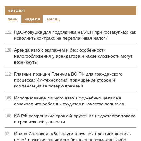
читают
день
неделя
месяц
НДС-ловушка для подрядчика на УСН при госзакупках: как
122
исполнить контракт, не переплачивая налог?
Аренда авто с экипажем и без: особенности
120
налогообложения у арендатора и какие сложности могут
возникнуть
Главные позиции Пленума ВС РФ для гражданского
112
процесса: ИИ-технологии, примирение сторон и
компенсация за потерю времени
Использование личного авто в служебных целях не
109
означает, что работник трудится в качестве водителя
КС РФ разграничил срок обнаружения недостатков товара
108
и срок исковой давности
Ирина Снеговая: «Без науки и лучшей практики достичь
92
целей развития значимого бизнеса невозможно: либо