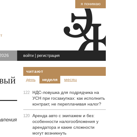
я понимаю
т
2026
войти
|
регистрация
читают
овый
день
неделя
месяц
НДС-ловушка для подрядчика на
122
УСН при госзакупках: как исполнить
контракт, не переплачивая налог?
Аренда авто с экипажем и без:
120
вления
особенности налогообложения у
арендатора и какие сложности
могут возникнуть