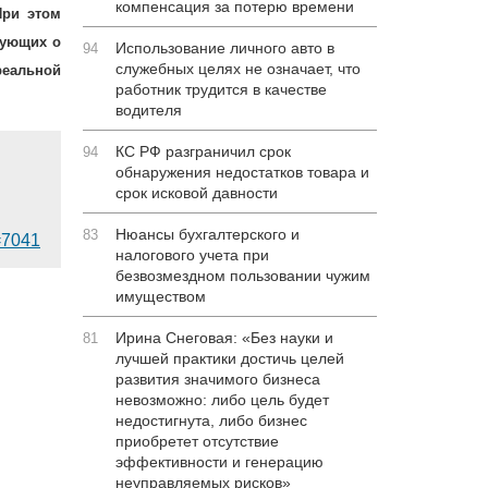
компенсация за потерю времени
При этом
вующих о
Использование личного авто в
94
служебных целях не означает, что
реальной
работник трудится в качестве
водителя
КС РФ разграничил срок
94
обнаружения недостатков товара и
срок исковой давности
Нюансы бухгалтерского и
83
d=7041
налогового учета при
безвозмездном пользовании чужим
имуществом
Ирина Снеговая: «Без науки и
81
лучшей практики достичь целей
развития значимого бизнеса
невозможно: либо цель будет
недостигнута, либо бизнес
приобретет отсутствие
эффективности и генерацию
неуправляемых рисков»