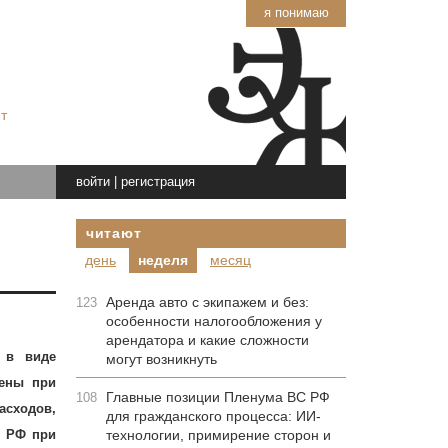
я понимаю
т
войти
|
регистрация
читают
день
неделя
месяц
Аренда авто с экипажем и без:
123
особенности налогообложения у
арендатора и какие сложности
 в виде
могут возникнуть
тены при
Главные позиции Пленума ВС РФ
108
асходов,
для гражданского процесса: ИИ-
К РФ при
технологии, примирение сторон и