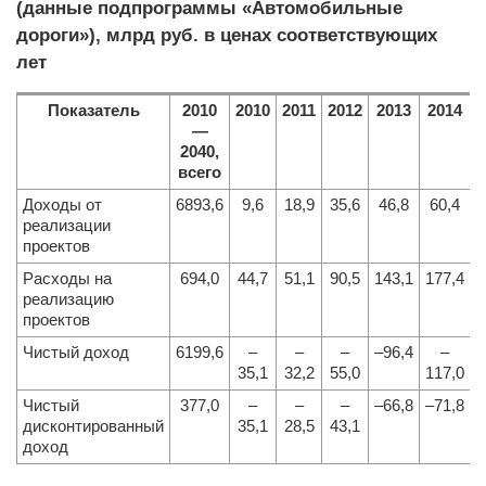
(данные подпрограммы «Автомобильные
дороги»), млрд руб. в ценах соответствующих
лет
Показатель
2010
2010
2011
2012
2013
2014
—
2040,
всего
Доходы от
6893,6
9,6
18,9
35,6
46,8
60,4
реализации
проектов
Расходы на
694,0
44,7
51,1
90,5
143,1
177,4
1
реализацию
проектов
Чистый доход
6199,6
–
–
–
–96,4
–
35,1
32,2
55,0
117,0
1
Чистый
377,0
–
–
–
–66,8
–71,8
–
дисконтированный
35,1
28,5
43,1
доход