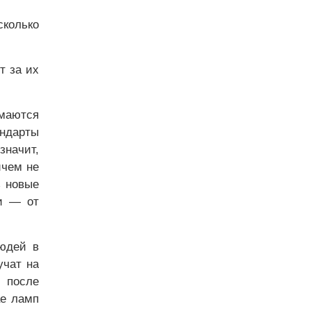
колько
т за их
имаются
андарты
значит,
ичем не
ь новые
ии — от
людей в
учат на
о после
ае ламп