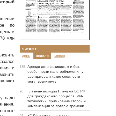
оторый
ошении
ре по
ценкам
,78 млн
читают
ановить
день
неделя
месяц
азался
Аренда авто с экипажем и без:
135
жения и
особенности налогообложения у
именить
арендатора и какие сложности
авляют
могут возникнуть
Главные позиции Пленума ВС РФ
98
для гражданского процесса: ИИ-
у надо
технологии, примирение сторон и
чения,
компенсация за потерю времени
ентные
КС РФ разграничил срок
97