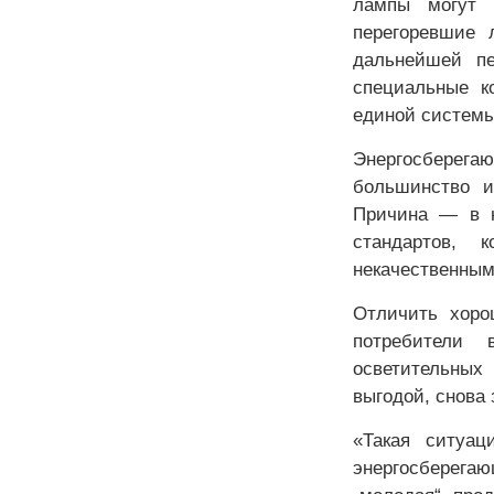
лампы могут 
перегоревшие 
дальнейшей пе
специальные к
единой системы
Энергосберега
большинство и
Причина — в н
стандартов, 
некачественным
Отличить хоро
потребители 
осветительных
выгодой, снова
«Такая ситуац
энергосберега