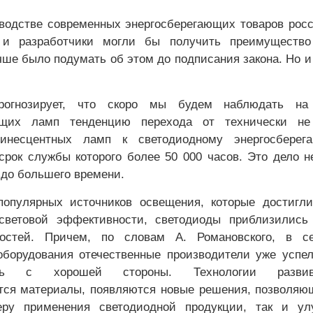
зводстве современных энергосберегающих товаров рос
 и разработчики могли бы получить преимущество
чше было подумать об этом до подписания закона. Но и
рогнозирует, что скоро мы будем наблюдать на
ющих ламп тенденцию перехода от технически не
инесцентных ламп к светодиодному энергосберег
срок службы которого более 50 000 часов. Это дело н
аздо большего времени.
популярных источников освещения, которые достигл
световой эффективности, светодиоды приблизились
остей. Причем, по словам А. Романовского, в се
оборудования отечественные производители уже успе
вать с хорошей стороны. Технологии развив
ся материалы, появляются новые решения, позволяю
ру применения светодиодной продукции, так и ул