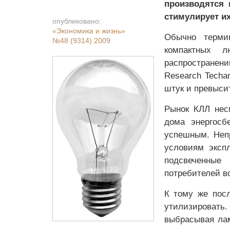
производятся 
стимулирует и
опубликовано:
«Экономика и жизнь»
Обычно терми
№48 (9314) 2009
компактных 
распространен
Research Techar
штук и превысит
Рынок КЛЛ несм
дома энергосб
успешным. Непр
условиям экспл
подсвеченные
потребителей в
К тому же пос
утилизироват
выбрасывая ла