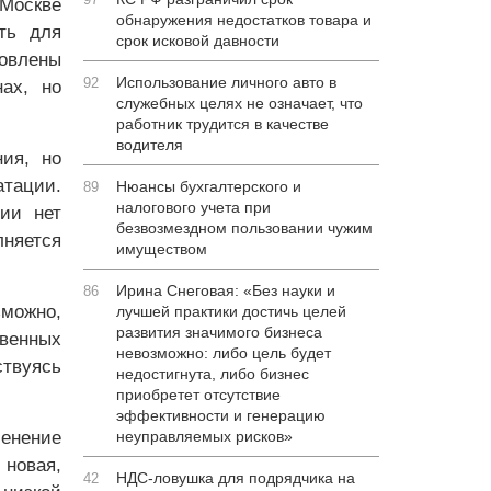
Москве
обнаружения недостатков товара и
ть для
срок исковой давности
овлены
Использование личного авто в
92
ах, но
служебных целях не означает, что
работник трудится в качестве
водителя
ия, но
тации.
Нюансы бухгалтерского и
89
налогового учета при
ии нет
безвозмездном пользовании чужим
няется
имуществом
Ирина Снеговая: «Без науки и
86
можно,
лучшей практики достичь целей
развития значимого бизнеса
венных
невозможно: либо цель будет
твуясь
недостигнута, либо бизнес
приобретет отсутствие
эффективности и генерацию
енение
неуправляемых рисков»
новая,
НДС-ловушка для подрядчика на
42