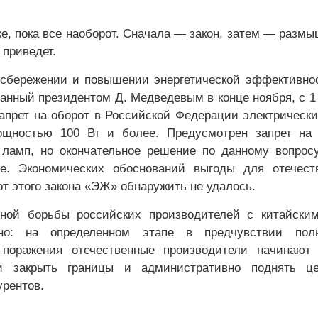
же, пока все наоборот. Сначала — закон, затем — разм
 приведет.
осбережении и повышении энергетической эффективн
санный президентом Д. Медведевым в конце ноября, с 1
 запрет на оборот в Российской Федерации электрическ
ощностью 100 Вт и более. Предусмотрен запрет на 
ламп, но окончательное решение по данному вопрос
ее. Экономических обоснований выгоды для отечест
т этого закона «ЭЖ» обнаружить не удалось.
тной борьбы российских производителей с китайски
дно: на определенном этапе в предчувствии пол
о поражения отечественные производители начинают
и закрыть границы и административно поднять ц
урентов.