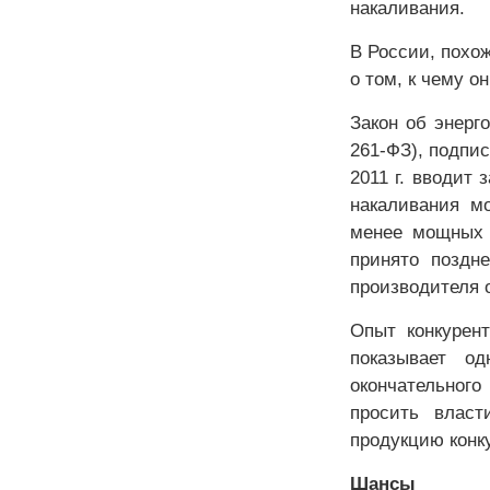
накаливания.
В России, похо
о том, к чему он
Закон об энерг
261-ФЗ), подпи
2011 г. вводит
накаливания м
менее мощных 
принято поздн
производителя о
Опыт конкурен
показывает о
окончательног
просить власт
продукцию конк
Шансы