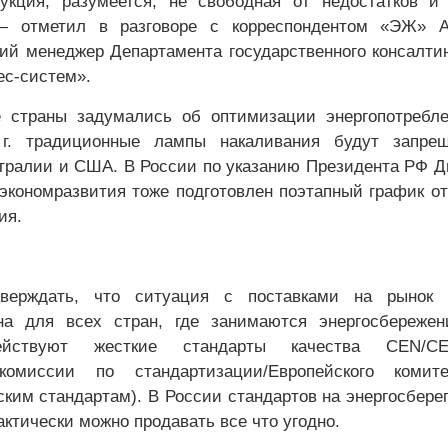
укция, разумеется, не свободная от недостатков и
— отметил в разговоре с корреспондентом «ЭЖ» А
ий менеджер Департамента государственного консалти
ес-систем».
е страны задумались об оптимизации энергопотребл
г. традиционные лампы накаливания будут запре
тралии и США. В России по указанию Президента РФ 
кономразвития тоже подготовлен поэтапный график от
ия.
тверждать, что ситуация с поставками на рынок 
на для всех стран, где занимаются энергосбережен
ействуют жесткие стандарты качества CEN/C
комиссии по стандартизации/Европейского комит
ским стандартам). В России стандартов на энергосбер
актически можно продавать все что угодно.