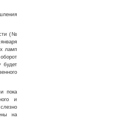
ышления
ости (№
 января
их ламп
оборот
у будет
венного
ми пока
ного и
 слезно
ены на