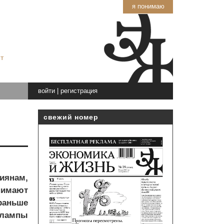
я понимаю
т
войти
|
регистрация
свежий номер
иянам,
нимают
раньше
 лампы