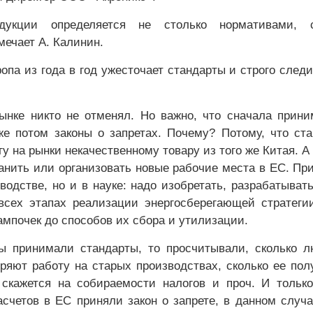
дукции определяется не столько нормативами, с
мечает А. Калинин.
опа из года в год ужесточает стандарты и строго следи
ынке никто не отменял. Но важно, что сначала прин
же потом законы о запретах. Почему? Потому, что ст
у на рынки некачественному товару из того же Китая. А 
анить или организовать новые рабочие места в ЕС. Пр
водстве, но и в науке: надо изобретать, разрабатыват
всех этапах реализации энергосберегающей стратег
ампочек до способов их сбора и утилизации.
ы принимали стандарты, то просчитывали, сколько 
еряют работу на старых производствах, сколько ее пол
 скажется на собираемости налогов и проч. И тольк
асчетов в ЕС приняли закон о запрете, в данном случ