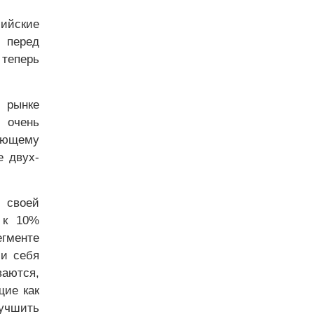
сийские
 перед
 теперь
 рынке
 очень
ающему
е двух-
и своей
 к 10%
гменте
ли себя
аются,
щие как
учшить