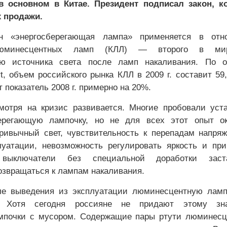
в основном в Китае. Президент подписал закон, к
х продажи.
н «энергосберегающая лампа» применяется в отн
люминесцентных ламп (КЛЛ) — второго в ми
ию источника света после ламп накаливания. По о
t, объем российского рынка КЛЛ в 2009 г. составит 59
 показатель 2008 г. примерно на 20%.
отря на кризис развивается. Многие пробовали уст
ерегающую лампочку, но не для всех этот опыт ок
ивычный свет, чувствительность к перепадам напря
уатации, невозможность регулировать яркость и пр
 выключатели без специальной доработки заст
озвращаться к лампам накаливания.
ле выведения из эксплуатации люминесцентную ламп
ь. Хотя сегодня россияне не придают этому зна
мпочки с мусором. Содержащие пары ртути люминесц