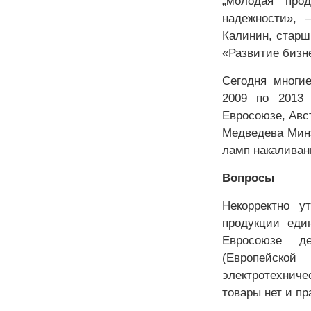
„молодая“ прод
надежности», 
Калинин, старш
«Развитие бизн
Сегодня многи
2009 по 2013 
Евросоюзе, Авс
Медведева Минэ
ламп накаливан
Вопросы
Некорректно у
продукции еди
Евросоюзе д
(Европейской 
электротехниче
товары нет и пр