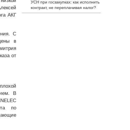
 низкой
УСН при госзакупках: как исполнить
лексей
контракт, не переплачивая налог?
нга АКГ
ения. С
щены в
Дмитрия
каза от
плохой
ием. В
ENELEC
ета по
егающие