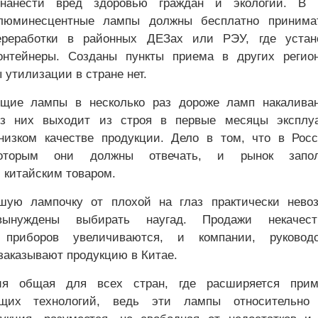
нанести вред здоровью граждан и экологии. В 
люминесцентные лампы должны бесплатно принима
реработки в районных ДЕЗах или РЭУ, где устан
онтейнеры. Созданы пункты приема в других регион
 утилизации в стране нет.
ющие лампы в несколько раз дороже ламп накаливан
з них выходит из строя в первые месяцы эксплуа
изком качестве продукции. Дело в том, что в Росс
которым они должны отвечать, и рынок запол
 китайским товаром.
шую лампочку от плохой на глаз практически невоз
вынуждены выбирать наугад. Продажи некачест
 приборов увеличиваются, и компании, руководс
 заказывают продукцию в Китае.
ия общая для всех стран, где расширяется прим
ющих технологий, ведь эти лампы относительно 