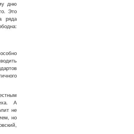
му дню
го. Это
а ряда
ободна:
особно
зводить
дартов
гичного
естным
еха. А
олит не
ием, но
вский,