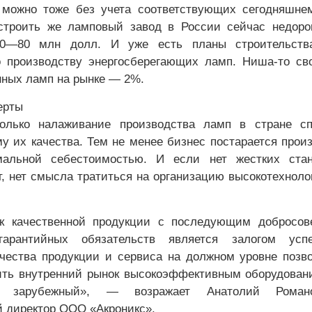
 можно тоже без учета соответствующих сегодняшне
строить же ламповый завод в России сейчас недоро
60—80 млн долл. И уже есть планы строительств
 производству энергосберегающих ламп. Ниша-то св
нных ламп на рынке — 2%.
ерты
только налаживание производства ламп в стране сп
у их качества. Тем не менее бизнес постарается прои
альной себестоимостью. И если нет жестких стан
т, нет смысла тратиться на организацию высокотехноло
к качественной продукции с последующим добросов
гарантийных обязательств является залогом усп
чества продукции и сервиса на должном уровне позв
ить внутренний рынок высокоэффективным оборудован
зарубежный», — возражает Анатолий Романо
 директор ООО «Акроникс».