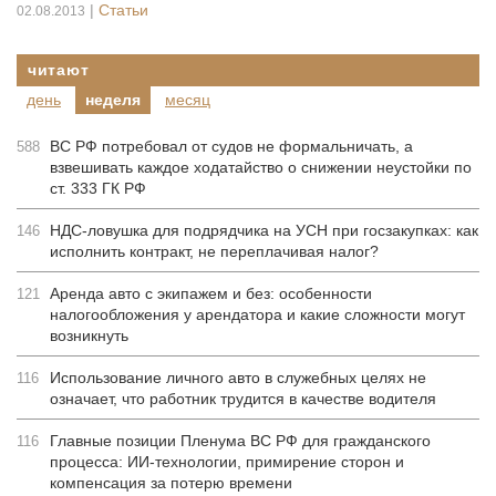
|
Статьи
02.08.2013
читают
день
неделя
месяц
ВС РФ потребовал от судов не формальничать, а
588
взвешивать каждое ходатайство о снижении неустойки по
ст. 333 ГК РФ
НДС-ловушка для подрядчика на УСН при госзакупках: как
146
исполнить контракт, не переплачивая налог?
Аренда авто с экипажем и без: особенности
121
налогообложения у арендатора и какие сложности могут
возникнуть
Использование личного авто в служебных целях не
116
означает, что работник трудится в качестве водителя
Главные позиции Пленума ВС РФ для гражданского
116
процесса: ИИ-технологии, примирение сторон и
компенсация за потерю времени