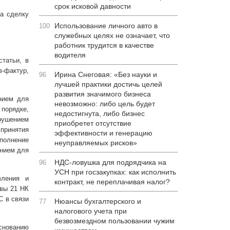
срок исковой давности
ла сделку
Использование личного авто в
100
служебных целях не означает, что
работник трудится в качестве
водителя
татьи, в
-фактур,
Ирина Снеговая: «Без науки и
96
лучшей практики достичь целей
развития значимого бизнеса
нием для
невозможно: либо цель будет
порядке,
недостигнута, либо бизнес
рушением
приобретет отсутствие
принятия
эффективности и генерацию
полнение
неуправляемых рисков»
анием для
НДС-ловушка для подрядчика на
96
УСН при госзакупках: как исполнить
вления и
контракт, не переплачивая налог?
авы 21 НК
С в связи
Нюансы бухгалтерского и
77
налогового учета при
безвозмездном пользовании чужим
снованию