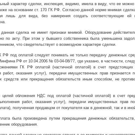
ный характер сделки, инспекция, видимо, имела в виду, что ее можно
кже на основании ст. 170 ГК РФ. Согласно данной норме мнимая сделка
ая лишь для вида, без намерения создать соответствующие ей 
на.
данная сделка не имеет признаки мнимой. Оборудование действител
но по акту. При этом у бывшего собственника была уменьшена задол
нником, что свидетельствует о возмездном характере сделки.
К РФ под оплатой следует понимать не только передачу денежных сре
инфина РФ от 10.04.2006 № 03-04-08/77, где указано, в частности, сле
ложениями ГК РФ оплатой (частичной оплатой) в счет предстоящих 
я работ, оказания услуг), передачи имущественных прав признается 
х средств или прекращения обязательств иным способом, не против
 целей обложения НДС под оплатой (частичной оплатой) в счет пре
выполнения работ, оказания услуг), передачи имущественных прав п
плата), полученная продавцом от покупателя как в денежной, так и в ино
плата была произведена путем прекращения денежных обязательств,
енник оборудования.
тва данной сделки не свидетельствуют о ее мнимости и несоответствии