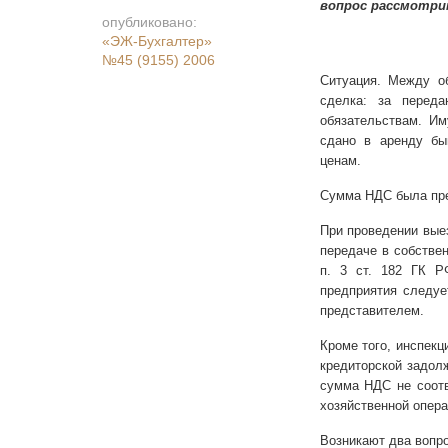
вопрос рассмотри
опубликовано:
«ЭЖ-Бухгалтер»
№45 (9155) 2006
Ситуация. Между о
сделка: за переда
обязательствам. Им
сдано в аренду бы
ценам.
Сумма НДС была пре
При проведении вые
передаче в собствен
п. 3 ст. 182 ГК Р
предприятия следуе
представителем.
Кроме того, инспек
кредиторской задол
сумма НДС не соотв
хозяйственной опера
Возникают два вопро