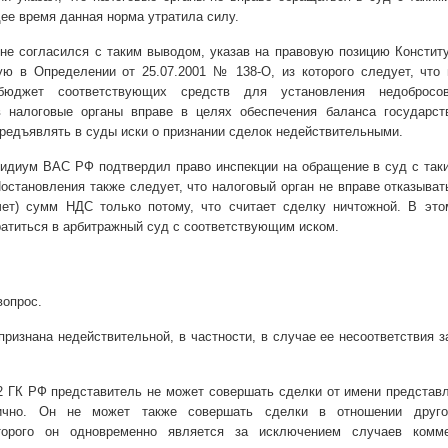
ее время данная норма утратила силу.
е согласился с таким выводом, указав на правовую позицию Констит
ю в Определении от 25.07.2001 № 138-О, из которого следует, что 
бюджет соответствующих средств для установления недобросов
в налоговые органы вправе в целях обеспечения баланса государст
редъявлять в суды иски о признании сделок недействительными.
зидиум ВАС РФ подтвердил право инспекции на обращение в суд с так
остановления также следует, что налоговый орган не вправе отказыват
ет) сумм НДС только потому, что считает сделку ничтожной. В это
ратиться в арбитражный суд с соответствующим иском.
вопрос.
ризнана недействительной, в частности, в случае ее несоответствия за
82 ГК РФ представитель не может совершать сделки от имени представ
ично. Он не может также совершать сделки в отношении друго
торого он одновременно является за исключением случаев комме