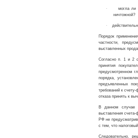
·
могла ли 
ничтожной?
·
действительн
Порядок применени
частности, предус
выставленных прода
Согласно п. 1 и 2 
принятия покупате
предусмотренном г
порядка, установле
предъявленных пок
требований к счету-
отказа принять к вы
В данном случае и
выставления счета-
РФ не предусматрив
с тем, что налоговы
Следовательно, ре