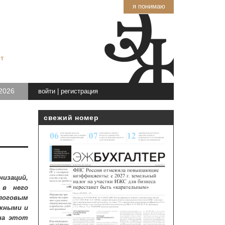
я понимаю
т
2026
войти
|
регистрация
свежий номер
низаций,
 в него
логовым
ожными и
на этот