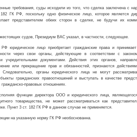
енные требования, суды исходили из того, что сделка заключена с н
 182 ГК РФ, поскольку одно физическое лицо, которое является дир
упает представителем обеих сторон в сделке, не будучи их комм
жестоящих судов, Президиум ВАС указал, в частности, следующее.
К РФ юридическое лицо приобретает гражданские права и принимает
нности через свои органы, действующие в соответствии с законо
и учредительными документами. Действия этих органов, направл
нение или прекращение прав и обязанностей, признаются действиям
. Следовательно, органы юридического лица не могут рассматрива
бъекты гражданских правоотношений и выступать в качестве предст
в гражданско-правовых отношениях.
исполняя функции директора ООО и юридического лица, являющегос
итного товарищества, не может рассматриваться как представител
ке. Пункт 3 ст. 182 ГК РФ в данном случае не применяется.
екции на указанную норму ГК РФ необоснованна.