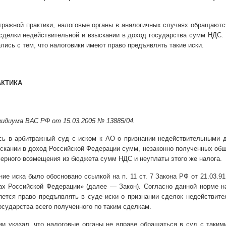
.
тражной практики, налоговые органы в аналогичных случаях обращаютс
 сделки недействительной и взыскании в доход государства сумм НДС.
лись с тем, что налоговики имеют право предъявлять такие иски.
АКТИКА
идиума ВАС РФ от 15.03.2005 № 13885/04.
сь в арбитражный суд с иском к АО о признании недействительными 
ыскании в доход Российской Федерации сумм, незаконно полученных об
ерного возмещения из бюджета сумм НДС и неуплаты этого же налога.
ие иска было обосновано ссылкой на п. 11 ст. 7 Закона РФ от 21.03.9
ах Российской Федерации» (далее — Закон). Согласно данной норме 
яется право предъявлять в суде иски о признании сделок недействит
осударства всего полученного по таким сделкам.
ии указал, что налоговые органы не вправе обращаться в суд с таким