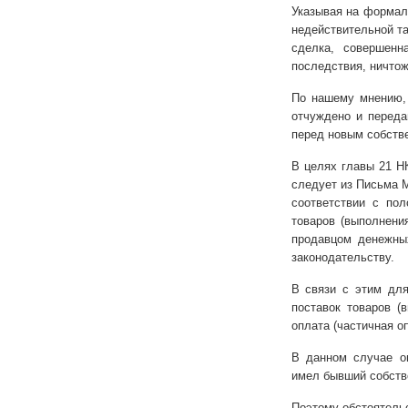
Указывая на формаль
недействительной та
сделка, совершенн
последствия, ничтож
По нашему мнению, 
отчуждено и переда
перед новым собстве
В целях главы 21 Н
следует из Письма М
соответствии с по
товаров (выполнени
продавцом денежны
законодательству.
В связи с этим для
поставок товаров (
оплата (частичная о
В данном случае о
имел бывший собств
Поэтому обстоятельс