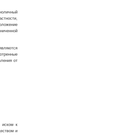
иноличный
стности,
оложение
ниченной
являются
отренные
вления от
 иском к
ществом и