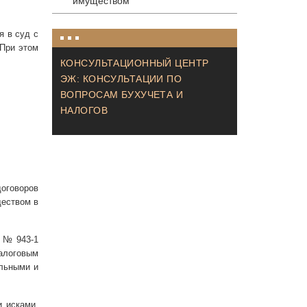
имуществом
я в суд с
 При этом
КОНСУЛЬТАЦИОННЫЙ ЦЕНТР
ЭЖ: КОНСУЛЬТАЦИИ ПО
ВОПРОСАМ БУХУЧЕТА И
НАЛОГОВ
договоров
ществом в
1 № 943-1
налоговым
ельными и
и исками,