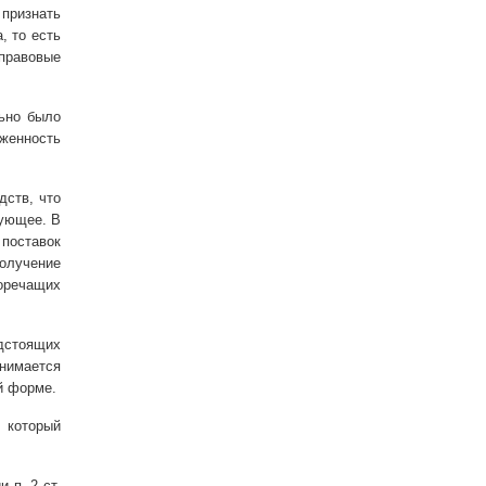
 признать
, то есть
правовые
ьно было
женность
дств, что
дующее. В
поставок
получение
оречащих
дстоящих
онимается
й форме.
 который
 п. 2 ст.