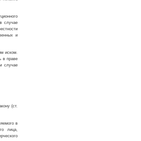
уционного
в случае
естности
венных и
им иском.
ь в праве
м случае
кону (ст.
ляемого в
го лица,
рческого