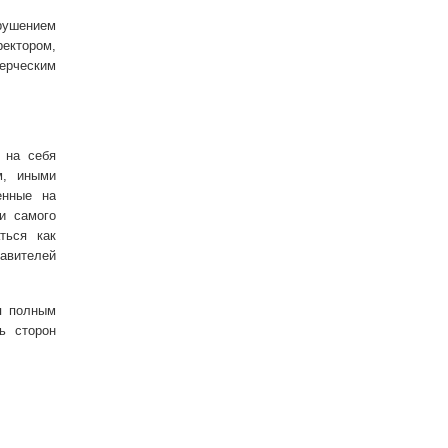
арушением
ектором,
ерческим
 на себя
м, иными
енные на
и самого
ться как
авителей
я полным
ь сторон