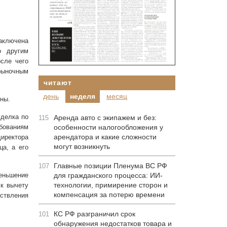
аключена
о другим
сле чего
рыночным
читают
день
неделя
месяц
ны.
сделка по
Аренда авто с экипажем и без:
115
особенности налогообложения у
ебованиям
арендатора и какие сложности
иректора
могут возникнуть
а, а его
Главные позиции Пленума ВС РФ
107
для гражданского процесса: ИИ-
меньшение
технологии, примирение сторон и
 к вычету
компенсация за потерю времени
ествления
КС РФ разграничил срок
101
обнаружения недостатков товара и