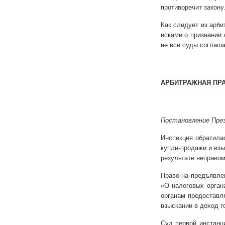
противоречит закону
Как следует из арби
исками о признании
не все суды соглаша
АРБИТРАЖНАЯ ПР
Постановление През
Инспекция обратила
купли-продажи и вз
результате неправом
Право на предъявлен
«О налоговых орган
органам предоставл
взыскании в доход г
Суд первой инстанц