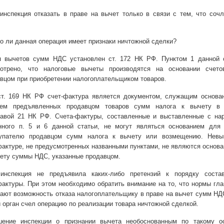
инспекция отказать в праве на вычет только в связи с тем, что соч
о ли данная операция имеет признаки ничтожной сделки?
я вычетов сумм НДС установлен ст. 172 НК РФ. Пунктом 1 данной с
мотрено, что налоговые вычеты производятся на основании счетов
вцом при приобретении налогоплательщиком товаров.
ст. 169 НК РФ счет-фактура является документом, служащим основа
лем предъявленных продавцом товаров сумм налога к вычету в 
лавой 21 НК РФ. Счета-фактуры, составленные и выставленные с на
нного п. 5 и 6 данной статьи, не могут являться основанием для 
упателю продавцом сумм налога к вычету или возмещению. Невы
фактуре, не предусмотренных названными пунктами, не являются основ
чету суммы НДС, указанные продавцом.
нспекция не предъявила каких-либо претензий к порядку соста
фактуры. При этом необходимо обратить внимание на то, что нормы гл
ают возможность отказа налогоплательщику в праве на вычет сумм НД
й орган счел операцию по реализации товара ничтожной сделкой.
шение инспекции о признании вычета необоснованным по такому о