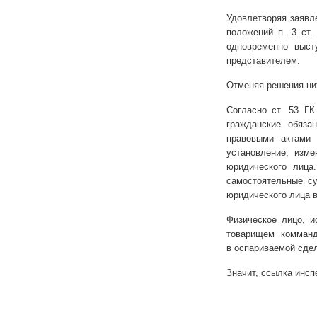
Удовлетворяя заявл
положений п. 3 ст.
одновременно выст
представителем.
Отменяя решения ни
Согласно ст. 53 Г
гражданские обяза
правовыми актами 
установление, изме
юридического лица
самостоятельные су
юридического лица 
Физическое лицо, 
товарищем комманд
в оспариваемой сдел
Значит, ссылка инсп