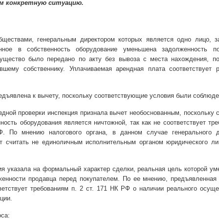
м конкретную ситуацию.
бществами, генеральным директором которых является одно лицо, з
нное в собственность оборудование уменьшена задолженность п
ущество было передано по акту без вывоза с места нахождения, по
вшему собственнику. Уплачиваемая арендная плата соответствует 
дъявлена к вычету, поскольку соответствующие условия были соблюде
здной проверки инспекция признала вычет необоснованным, поскольку 
ность оборудования является ничтожной, так как не соответствует тр
Ф. По мнению налогового органа, в данном случае генерального д
т считать не единоличным исполнительным органом юридического лиц
ция указала на формальный характер сделки, реальная цель которой у
женности продавца перед покупателем. По ее мнению, предъявленная
етствует требованиям п. 2 ст. 171 НК РФ о наличии реального осущ
ции.
са: