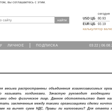
йтом, вы соглашаетесь с этим.
сегодня
USD ЦБ
80.93
EUR ЦБ
93.19
калькулятор валю
|
03:22
|
06.08.
У
ЛИЧНОЕ
ПОДПИСКА
я весьма распространены объединения взаимозависимых орга
о называть холдингами. Зачастую руководит входящими
цами одно физическое лицо. Данное обстоятельство дает на
итать заключенные между такими организациями сделки ничт
аве на вычет сумм НДС. Правы ли налоговики? Для ответа 