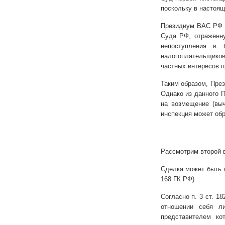
поскольку в настоящ
Президиум ВАС РФ н
Суда РФ, отраженну
непоступления в 
налогоплательщико
частных интересов п
Таким образом, Пре
Однако из данного П
на возмещение (выч
инспекция может об
Рассмотрим второй 
Сделка может быть п
168 ГК РФ).
Согласно п. 3 ст. 1
отношении себя л
представителем ко