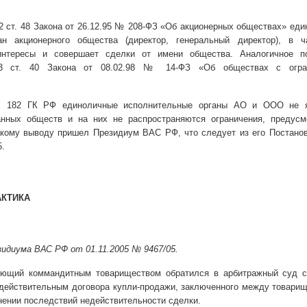
 2 ст. 48 Закона от 26.12.95 № 208-ФЗ «Об акционерных обществах» ед
ан акционерного общества (директор, генеральный директор), в ча
интересы и совершает сделки от имени общества. Аналогичное п
3 ст. 40 Закона от 08.02.98 № 14-ФЗ «Об обществах с огра
т. 182 ГК РФ единоличные исполнительные органы АО и ООО не 
анных обществ и на них не распространяются ограничения, предусм
акому выводу пришел Президиум ВАС РФ, что следует из его Постано
5.
АКТИКА
идиума ВАС РФ от 01.11.2005 № 9467/05.
яющий коммандитным товариществом обратился в арбитражный суд с
действительным договора купли-продажи, заключенного между товари
нении последствий недействительности сделки.