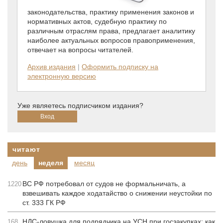
законодательства, практику применения законов и
нормативных актов, судебную практику по
различным отраслям права, предлагает аналитику
наиболее актуальных вопросов правоприменения,
отвечает на вопросы читателей.
Архив издания
|
Оформить подписку на
электронную версию
Уже являетесь подписчиком издания?
читают
день
неделя
месяц
ВС РФ потребовал от судов не формальничать, а
1220
взвешивать каждое ходатайство о снижении неустойки по
ст. 333 ГК РФ
НДС-ловушка для подрядчика на УСН при госзакупках: как
168